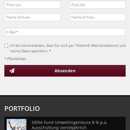
Ich bin einverstanden, dass Sie mich per Telefon/E-Mail kontaktieren und
meine Daten speichern. *
* Pflichtfelder
Absenden
PORTFOLIO
SIERA Fund Umweltingenieure 8 % p.a.
Ausschüttung vierteljährlich