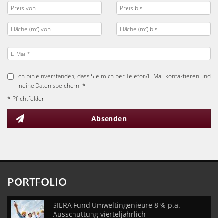
Ich bin einverstanden, dass Sie mich per Telefon/E-Mail kontaktieren und
meine Daten speichern. *
* Pflichtfelder
Absenden
PORTFOLIO
SIERA Fund Umweltingenieure 8 % p.a.
Ausschüttung vierteljährlich