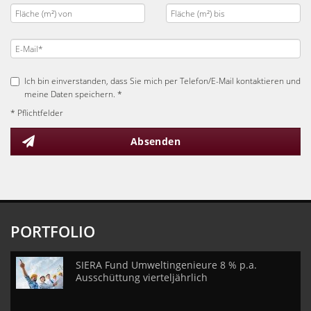
Ich bin einverstanden, dass Sie mich per Telefon/E-Mail kontaktieren und
meine Daten speichern. *
* Pflichtfelder
Absenden
PORTFOLIO
SIERA Fund Umweltingenieure 8 % p.a.
Ausschüttung vierteljährlich