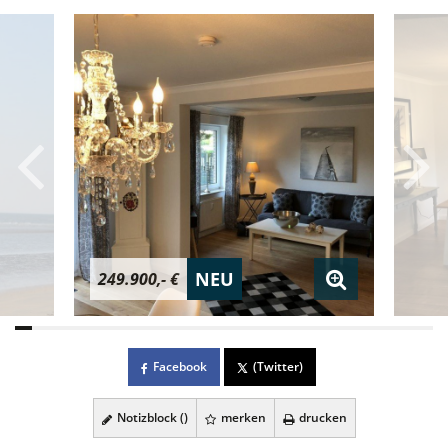
NEU
249.900,- €
Facebook
(Twitter)
Notizblock (
)
merken
drucken