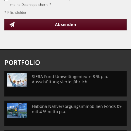
meine Daten speichern. *
* Pflichtfelder
Absenden
PORTFOLIO
SIERA Fund Umweltingenieure 8 % p.a.
Ausschüttung vierteljährlich
Habona Nahversorgungsimmobilien Fonds 09
mit 4 % netto p.a.