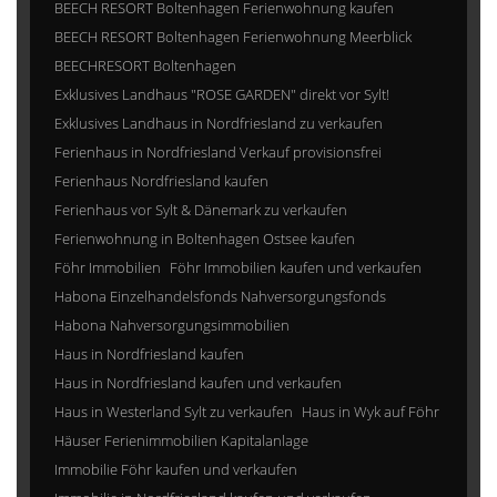
BEECH RESORT Boltenhagen Ferienwohnung kaufen
BEECH RESORT Boltenhagen Ferienwohnung Meerblick
BEECHRESORT Boltenhagen
Exklusives Landhaus "ROSE GARDEN" direkt vor Sylt!
Exklusives Landhaus in Nordfriesland zu verkaufen
Ferienhaus in Nordfriesland Verkauf provisionsfrei
Ferienhaus Nordfriesland kaufen
Ferienhaus vor Sylt & Dänemark zu verkaufen
Ferienwohnung in Boltenhagen Ostsee kaufen
Föhr Immobilien
Föhr Immobilien kaufen und verkaufen
Habona Einzelhandelsfonds Nahversorgungsfonds
Habona Nahversorgungsimmobilien
Haus in Nordfriesland kaufen
Haus in Nordfriesland kaufen und verkaufen
Haus in Westerland Sylt zu verkaufen
Haus in Wyk auf Föhr
Häuser Ferienimmobilien Kapitalanlage
Immobilie Föhr kaufen und verkaufen