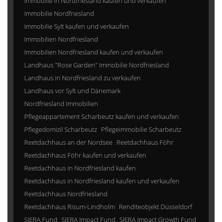
Immobilie in Nordfriesland kaufen und verkaufen
Immobilie Nordfriesland
Immobilie Sylt kaufen und verkaufen
Immobilien Nordfriesland
Immobilien Nordfriesland kaufen und verkaufen
Landhaus "Rose Garden" Immobilie Nordfriesland
Landhaus in Nordfriesland zu verkaufen
Landhaus vor Sylt und Dänemark
Nordfriesland Immobilien
Pflegeappartement Scharbeutz kaufen und verkaufen
Pflegedomizil Scharbeutz
Pflegeimmobilie Scharbeutz
Reetdachhaus an der Nordsee
Reetdachhaus Föhr
Reetdachhaus Föhr kaufen und verkaufen
Reetdachhaus in Nordfriesland kaufen
Reetdachhaus in Nordfriesland kaufen und verkaufen
Reetdachhaus Nordfriesland
Reetdachhaus Risum-Lindholm
Renditeobjekt Düsseldorf
SIERA Fund
SIERA Impact Fund
SIERA Impact Growth Fund