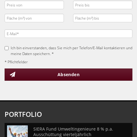
Ich bin einverstanden, dass Sie mich per Telefon/E-Mail kontaktieren und
meine Daten speichern. *
* Pflichtfelder
Absenden
PORTFOLIO
SIERA Fund Umweltingenieure 8 % p.a.
Ausschüttung vierteljährlich