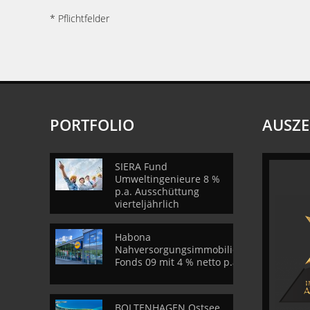
* Pflichtfelder
PORTFOLIO
AUSZ
SIERA Fund
Umweltingenieure 8 %
p.a. Ausschüttung
vierteljährlich
Habona
Nahversorgungsimmobilien
Fonds 09 mit 4 % netto p.a.
BOLTENHAGEN Ostsee