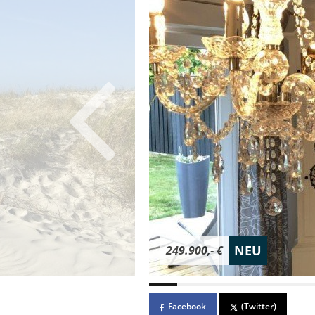
NEU
249.900,- €
Facebook
(Twitter)