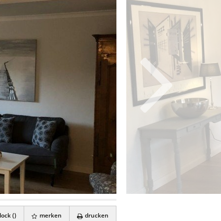
ock (
)
merken
drucken