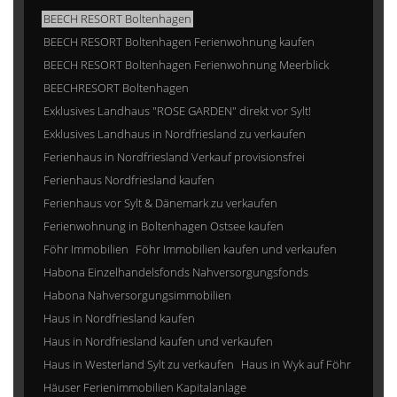
BEECH RESORT Boltenhagen
BEECH RESORT Boltenhagen Ferienwohnung kaufen
BEECH RESORT Boltenhagen Ferienwohnung Meerblick
BEECHRESORT Boltenhagen
Exklusives Landhaus "ROSE GARDEN" direkt vor Sylt!
Exklusives Landhaus in Nordfriesland zu verkaufen
Ferienhaus in Nordfriesland Verkauf provisionsfrei
Ferienhaus Nordfriesland kaufen
Ferienhaus vor Sylt & Dänemark zu verkaufen
Ferienwohnung in Boltenhagen Ostsee kaufen
Föhr Immobilien
Föhr Immobilien kaufen und verkaufen
Habona Einzelhandelsfonds Nahversorgungsfonds
Habona Nahversorgungsimmobilien
Haus in Nordfriesland kaufen
Haus in Nordfriesland kaufen und verkaufen
Haus in Westerland Sylt zu verkaufen
Haus in Wyk auf Föhr
Häuser Ferienimmobilien Kapitalanlage