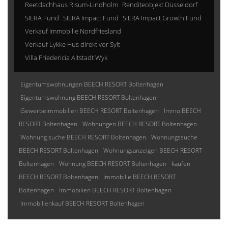
Reetdachhaus Risum-Lindholm
Renditeobjekt Düsseldorf
SIERA Fund
SIERA Impact Fund
SIERA Impact Growth Fund
Verkauf Immobilie Nordfriesland
Verkauf Lykke Hus direkt vor Sylt
Villa Friedericia Altstadt Wyk
Eigentumswohnungen BEECH RESORT Boltenhagen
Eigentumswohnung BEECH RESORT Boltenhagen
Gewerbeimmobilien BEECH RESORT Boltenhagen
Immo BEECH
RESORT Boltenhagen
Wohnungen BEECH RESORT Boltenhagen
Wohnung suche BEECH RESORT Boltenhagen
Wohnungssuche
BEECH RESORT Boltenhagen
Wohnungsanzeigen BEECH RESORT
Boltenhagen
Wohnung BEECH RESORT Boltenhagen
kaufen
BEECH RESORT Boltenhagen
Immobilie BEECH RESORT
Boltenhagen
Immobilien BEECH RESORT Boltenhagen
Immobilienkauf BEECH RESORT Boltenhagen