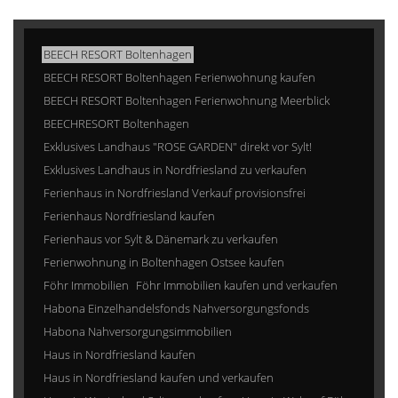
BEECH RESORT Boltenhagen
BEECH RESORT Boltenhagen Ferienwohnung kaufen
BEECH RESORT Boltenhagen Ferienwohnung Meerblick
BEECHRESORT Boltenhagen
Exklusives Landhaus "ROSE GARDEN" direkt vor Sylt!
Exklusives Landhaus in Nordfriesland zu verkaufen
Ferienhaus in Nordfriesland Verkauf provisionsfrei
Ferienhaus Nordfriesland kaufen
Ferienhaus vor Sylt & Dänemark zu verkaufen
Ferienwohnung in Boltenhagen Ostsee kaufen
Föhr Immobilien
Föhr Immobilien kaufen und verkaufen
Habona Einzelhandelsfonds Nahversorgungsfonds
Habona Nahversorgungsimmobilien
Haus in Nordfriesland kaufen
Haus in Nordfriesland kaufen und verkaufen