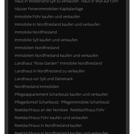
Haus in Westerland Sylt zu verkaufen
Haus in Wyk auf Föhr
Häuser Ferienimmobilien Kapitalanlage
Immobilie Föhr kaufen und verkaufen
Immobilie in Nordfriesland kaufen und verkaufen
Immobilie Nordfriesland
Immobilie Sylt kaufen und verkaufen
Immobilien Nordfriesland
Immobilien Nordfriesland kaufen und verkaufen
Landhaus "Rose Garden" Immobilie Nordfriesland
Landhaus in Nordfriesland zu verkaufen
Landhaus vor Sylt und Dänemark
Nordfriesland Immobilien
Pflegeappartement Scharbeutz kaufen und verkaufen
Pflegedomizil Scharbeutz
Pflegeimmobilie Scharbeutz
Reetdachhaus an der Nordsee
Reetdachhaus Föhr
Reetdachhaus Föhr kaufen und verkaufen
Reetdachhaus in Nordfriesland kaufen
Reetdachhaus in Nordfriesland kaufen und verkaufen