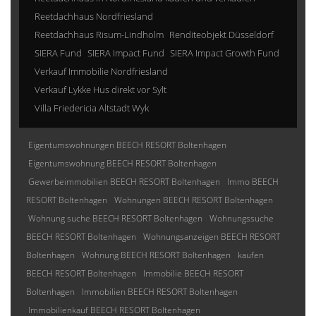
Reetdachhaus Nordfriesland
Reetdachhaus Risum-Lindholm
Renditeobjekt Düsseldorf
SIERA Fund
SIERA Impact Fund
SIERA Impact Growth Fund
Verkauf Immobilie Nordfriesland
Verkauf Lykke Hus direkt vor Sylt
Villa Friedericia Altstadt Wyk
Eigentumswohnungen BEECH RESORT Boltenhagen
Eigentumswohnung BEECH RESORT Boltenhagen
Gewerbeimmobilien BEECH RESORT Boltenhagen
Immo BEECH
RESORT Boltenhagen
Wohnungen BEECH RESORT Boltenhagen
Wohnung suche BEECH RESORT Boltenhagen
Wohnungssuche
BEECH RESORT Boltenhagen
Wohnungsanzeigen BEECH RESORT
Boltenhagen
Wohnung BEECH RESORT Boltenhagen
kaufen
BEECH RESORT Boltenhagen
Immobilie BEECH RESORT
Boltenhagen
Immobilien BEECH RESORT Boltenhagen
Immobilienkauf BEECH RESORT Boltenhagen