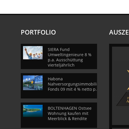
PORTFOLIO
AUSZ
SIERA Fund
Umweltingenieure 8 %
p.a. Ausschüttung
vierteljährlich
Habona
Nahversorgungsimmobilien
Fonds 09 mit 4 % netto p.a.
BOLTENHAGEN Ostsee
Wohnung kaufen mit
Meerblick & Rendite