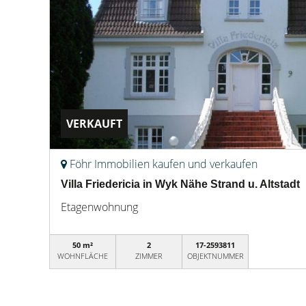
VERKAUFT
Föhr Immobilien kaufen und verkaufen
Villa Friedericia in Wyk Nähe Strand u. Altstadt
Etagenwohnung
50 m²
2
17-2593811
WOHNFLÄCHE
ZIMMER
OBJEKTNUMMER