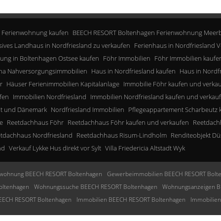
 Ferienwohnung kaufen
BEECH RESORT Boltenhagen Ferienwohnung Meerb
sives Landhaus in Nordfriesland zu verkaufen
Ferienhaus in Nordfriesland V
ung in Boltenhagen Ostsee kaufen
Föhr Immobilien
Föhr Immobilien kaufe
a Nahversorgungsimmobilien
Haus in Nordfriesland kaufen
Haus in Nordf
r
Häuser Ferienimmobilien Kapitalanlage
Immobilie Föhr kaufen und verka
fen
Immobilien Nordfriesland
Immobilien Nordfriesland kaufen und verkau
lt und Dänemark
Nordfriesland Immobilien
Pflegeappartement Scharbeutz 
e
Reetdachhaus Föhr
Reetdachhaus Föhr kaufen und verkaufen
Reetdachh
tdachhaus Nordfriesland
Reetdachhaus Risum-Lindholm
Renditeobjekt Dü
nd
Verkauf Lykke Hus direkt vor Sylt
Villa Friedericia Altstadt Wyk
wohnung BEECH RESORT Boltenhagen
Gewerbeimmobilien BEECH RESORT Bolt
oltenhagen
Wohnungssuche BEECH RESORT Boltenhagen
Wohnungsanzeigen B
BEECH RESORT Boltenhagen
Immobilien BEECH RESORT Boltenhagen
Immobilie