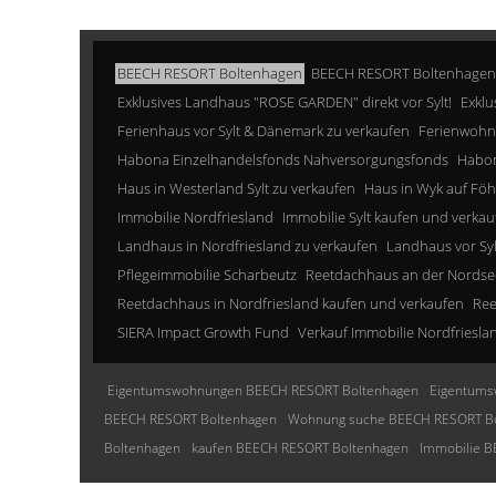
BEECH RESORT Boltenhagen
BEECH RESORT Boltenhagen
Exklusives Landhaus "ROSE GARDEN" direkt vor Sylt!
Exklu
Ferienhaus vor Sylt & Dänemark zu verkaufen
Ferienwohn
Habona Einzelhandelsfonds Nahversorgungsfonds
Habon
Haus in Westerland Sylt zu verkaufen
Haus in Wyk auf Föh
Immobilie Nordfriesland
Immobilie Sylt kaufen und verkau
Landhaus in Nordfriesland zu verkaufen
Landhaus vor Sy
Pflegeimmobilie Scharbeutz
Reetdachhaus an der Nordse
Reetdachhaus in Nordfriesland kaufen und verkaufen
Ree
SIERA Impact Growth Fund
Verkauf Immobilie Nordfriesla
Eigentumswohnungen BEECH RESORT Boltenhagen
Eigentums
BEECH RESORT Boltenhagen
Wohnung suche BEECH RESORT B
Boltenhagen
kaufen BEECH RESORT Boltenhagen
Immobilie 