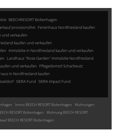
lick
BEECHRESORT Boltenhagen
erkauf provisionsfrei
Ferienhaus Nordfriesland kaufen
n und verkaufen
riesland kaufen und verkaufen
ufen
Immobilie in Nordfriesland kaufen und verkaufen
fen
Landhaus "Rose Garden" Immobilie Nordfriesland
kaufen und verkaufen
Pflegedomizil Scharbeutz
aus in Nordfriesland kaufen
sseldorf
SIERA Fund
SIERA Impact Fund
enhagen
Immo BEECH RESORT Boltenhagen
Wohnungen
EECH RESORT Boltenhagen
Wohnung BEECH RESORT
nkauf BEECH RESORT Boltenhagen