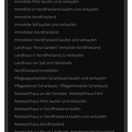
Immobilie Föhr kaufen und verkaufen
Immobilie in Nordfriesland kaufen und verkaufen
Immobilie Nordfriesland
Immobilie Sylt kaufen und verkaufen
Immobilien Nordfriesland
Immobilien Nordfriesland kaufen und verkaufen
Landhaus "Rose Garden" Immobilie Nordfriesland
Landhaus in Nordfriesland zu verkaufen
Landhaus vor Sylt und Dänemark
Nordfriesland Immobilien
Pflegeappartement Scharbeutz kaufen und verkaufen
Pflegedomizil Scharbeutz
Pflegeimmobilie Scharbeutz
Reetdachhaus an der Nordsee
Reetdachhaus Föhr
Reetdachhaus Föhr kaufen und verkaufen
Reetdachhaus in Nordfriesland kaufen
Reetdachhaus in Nordfriesland kaufen und verkaufen
Reetdachhaus Nordfriesland
Reetdachhaus Risum-Lindholm
Renditeobjekt Düsseldorf