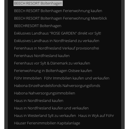
BEECH RESORT Boltenhagen
BEECH RESORT Boltenhagen Ferienwohnung kaufen
BEECH RESORT Boltenhagen Ferienwohnung Meerblick
BEECHRESORT Boltenhagen
Exklusives Landhaus "ROSE GARDEN" direkt vor Sylt!
Exklusives Landhaus in Nordfriesland zu verkaufen
Ferienhaus in Nordfriesland Verkauf provisionsfrei
Ferienhaus Nordfriesland kaufen
Ferienhaus vor Sylt & Dänemark zu verkaufen
Ferienwohnung in Boltenhagen Ostsee kaufen
Föhr Immobilien
Föhr Immobilien kaufen und verkaufen
Habona Einzelhandelsfonds Nahversorgungsfonds
Habona Nahversorgungsimmobilien
Haus in Nordfriesland kaufen
Haus in Nordfriesland kaufen und verkaufen
Haus in Westerland Sylt zu verkaufen
Haus in Wyk auf Föhr
Häuser Ferienimmobilien Kapitalanlage