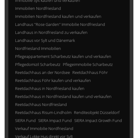
Immobilie Sylt kaufen und verkaufen
Immobilien Nordfriesland
Immobilien Nordfriesland kaufen und verkaufen
Landhaus "Rose Garden" Immobilie Nordfriesland
Landhaus in Nordfriesland zu verkaufen
Landhaus vor Sylt und Dänemark
Nordfriesland Immobilien
Pflegeappartement Scharbeutz kaufen und verkaufen
Pflegedomizil Scharbeutz
Pflegeimmobilie Scharbeutz
Reetdachhaus an der Nordsee
Reetdachhaus Föhr
Reetdachhaus Föhr kaufen und verkaufen
Reetdachhaus in Nordfriesland kaufen
Reetdachhaus in Nordfriesland kaufen und verkaufen
Reetdachhaus Nordfriesland
Reetdachhaus Risum-Lindholm
Renditeobjekt Düsseldorf
SIERA Fund
SIERA Impact Fund
SIERA Impact Growth Fund
Verkauf Immobilie Nordfriesland
Verkauf Lykke Hus direkt vor Sylt