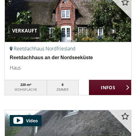
VERKAUFT
Reetdachhaus Nordfriesland
Reetdachhaus an der Nordseeküste
Haus
220 m²
8
WOHNFLÄCHE
ZIMMER
Video