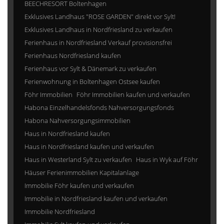
BEECHRESORT Boltenhagen
Exklusives Landhaus "ROSE GARDEN" direkt vor Sylt!
Exklusives Landhaus in Nordfriesland zu verkaufen
Ferienhaus in Nordfriesland Verkauf provisionsfrei
Ferienhaus Nordfriesland kaufen
Ferienhaus vor Sylt & Dänemark zu verkaufen
Ferienwohnung in Boltenhagen Ostsee kaufen
Föhr Immobilien
Föhr Immobilien kaufen und verkaufen
Habona Einzelhandelsfonds Nahversorgungsfonds
Habona Nahversorgungsimmobilien
Haus in Nordfriesland kaufen
Haus in Nordfriesland kaufen und verkaufen
Haus in Westerland Sylt zu verkaufen
Haus in Wyk auf Föhr
Häuser Ferienimmobilien Kapitalanlage
Immobilie Föhr kaufen und verkaufen
Immobilie in Nordfriesland kaufen und verkaufen
Immobilie Nordfriesland