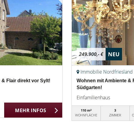
NEU
249.900,- €
Immobilie Nordfriesland
Flair direkt vor Sylt!
Wohnen mit Ambiente & Fl
Südgarten!
Einfamilienhaus
MEHR INFOS
110 m²
3
WOHNFLÄCHE
ZIMMER
O