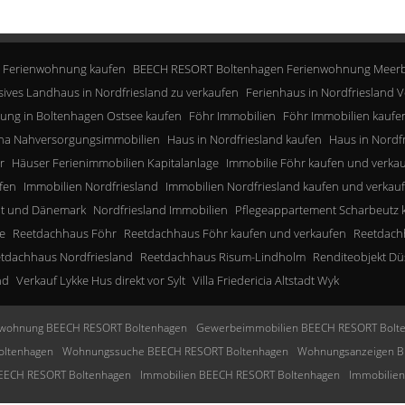
 Ferienwohnung kaufen
BEECH RESORT Boltenhagen Ferienwohnung Meerb
sives Landhaus in Nordfriesland zu verkaufen
Ferienhaus in Nordfriesland V
ung in Boltenhagen Ostsee kaufen
Föhr Immobilien
Föhr Immobilien kaufe
a Nahversorgungsimmobilien
Haus in Nordfriesland kaufen
Haus in Nordf
r
Häuser Ferienimmobilien Kapitalanlage
Immobilie Föhr kaufen und verka
fen
Immobilien Nordfriesland
Immobilien Nordfriesland kaufen und verkau
lt und Dänemark
Nordfriesland Immobilien
Pflegeappartement Scharbeutz 
e
Reetdachhaus Föhr
Reetdachhaus Föhr kaufen und verkaufen
Reetdachh
tdachhaus Nordfriesland
Reetdachhaus Risum-Lindholm
Renditeobjekt Dü
nd
Verkauf Lykke Hus direkt vor Sylt
Villa Friedericia Altstadt Wyk
wohnung BEECH RESORT Boltenhagen
Gewerbeimmobilien BEECH RESORT Bolt
oltenhagen
Wohnungssuche BEECH RESORT Boltenhagen
Wohnungsanzeigen B
BEECH RESORT Boltenhagen
Immobilien BEECH RESORT Boltenhagen
Immobilie