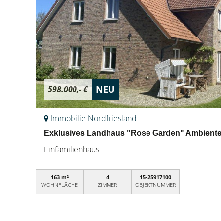
NEU
598.000,- €
Immobilie Nordfriesland
Exklusives Landhaus "Rose Garden" Ambiente & 
Einfamilienhaus
163 m²
4
15-25917100
WOHNFLÄCHE
ZIMMER
OBJEKTNUMMER