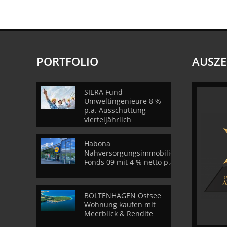
PORTFOLIO
AUSZ
SIERA Fund
Umweltingenieure 8 %
p.a. Ausschüttung
vierteljährlich
Habona
Nahversorgungsimmobilien
Fonds 09 mit 4 % netto p.a.
BOLTENHAGEN Ostsee
Wohnung kaufen mit
Meerblick & Rendite