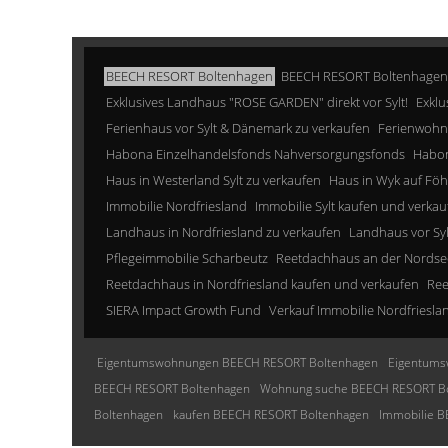
BEECH RESORT Boltenhagen
BEECH RESORT Boltenhagen
Exklusives Landhaus "ROSE GARDEN" direkt vor Sylt!
Exklu
Ferienhaus vor Sylt & Dänemark zu verkaufen
Ferienwohn
Habona Einzelhandelsfonds Nahversorgungsfonds
Habon
Haus in Westerland Sylt zu verkaufen
Haus in Wyk auf Föh
Immobilie Nordfriesland
Immobilie Sylt kaufen und verkau
Landhaus in Nordfriesland zu verkaufen
Landhaus vor Sy
Pflegeimmobilie Scharbeutz
Reetdachhaus an der Nordse
Reetdachhaus in Nordfriesland kaufen und verkaufen
Ree
SIERA Impact Growth Fund
Verkauf Immobilie Nordfriesla
Eigentumswohnungen BEECH RESORT Boltenhagen
Eigentums
BEECH RESORT Boltenhagen
Wohnung suche BEECH RESORT B
Boltenhagen
kaufen BEECH RESORT Boltenhagen
Immobilie 