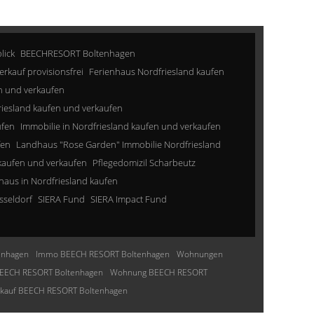
lick
BEECHRESORT Boltenhagen
erkauf provisionsfrei
Ferienhaus Nordfriesland kaufen
n und verkaufen
riesland kaufen und verkaufen
ufen
Immobilie in Nordfriesland kaufen und verkaufen
fen
Landhaus "Rose Garden" Immobilie Nordfriesland
kaufen und verkaufen
Pflegedomizil Scharbeutz
aus in Nordfriesland kaufen
sseldorf
SIERA Fund
SIERA Impact Fund
enhagen
Immo BEECH RESORT Boltenhagen
Wohnungen
EECH RESORT Boltenhagen
Wohnung BEECH RESORT
nkauf BEECH RESORT Boltenhagen