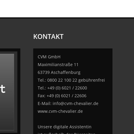
KONTAKT
CVM GmbH
Maximilianstraße 11
63739 Aschaffenburg
Tel.: 0800 22 100 22 gebührenfrei
Tel.: +49 (0) 6021 / 22600
Fax: +49 (0) 6021 / 22606
E-Mail:
info@cvm-chevalier.de
www.cvm-chevalier.de
Unsere digitale Assistentin