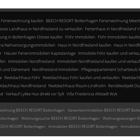
 Ferienwohnung kaufen
BEECH RESORT Boltenhagen Ferienwohnung Meerb
sives Landhaus in Nordfriesland zu verkaufen
Ferienhaus in Nordfriesland V
ung in Boltenhagen Ostsee kaufen
Föhr Immobilien
Föhr Immobilien kaufe
a Nahversorgungsimmobilien
Haus in Nordfriesland kaufen
Haus in Nordf
r
Häuser Ferienimmobilien Kapitalanlage
Immobilie Föhr kaufen und verka
fen
Immobilien Nordfriesland
Immobilien Nordfriesland kaufen und verkau
lt und Dänemark
Nordfriesland Immobilien
Pflegeappartement Scharbeutz 
e
Reetdachhaus Föhr
Reetdachhaus Föhr kaufen und verkaufen
Reetdachh
tdachhaus Nordfriesland
Reetdachhaus Risum-Lindholm
Renditeobjekt Dü
nd
Verkauf Lykke Hus direkt vor Sylt
Villa Friedericia Altstadt Wyk
wohnung BEECH RESORT Boltenhagen
Gewerbeimmobilien BEECH RESORT Bolt
oltenhagen
Wohnungssuche BEECH RESORT Boltenhagen
Wohnungsanzeigen B
BEECH RESORT Boltenhagen
Immobilien BEECH RESORT Boltenhagen
Immobilie