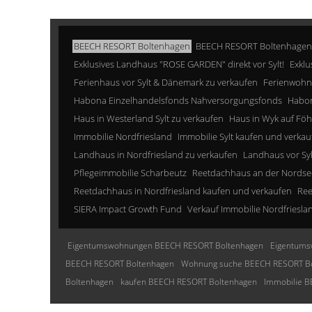
BEECH RESORT Boltenhagen
BEECH RESORT Boltenhagen
Exklusives Landhaus "ROSE GARDEN" direkt vor Sylt!
Exklu
Ferienhaus vor Sylt & Dänemark zu verkaufen
Ferienwohn
Habona Einzelhandelsfonds Nahversorgungsfonds
Habon
Haus in Westerland Sylt zu verkaufen
Haus in Wyk auf Föh
Immobilie Nordfriesland
Immobilie Sylt kaufen und verkau
Landhaus in Nordfriesland zu verkaufen
Landhaus vor Sy
Pflegeimmobilie Scharbeutz
Reetdachhaus an der Nordse
Reetdachhaus in Nordfriesland kaufen und verkaufen
Ree
SIERA Impact Growth Fund
Verkauf Immobilie Nordfriesla
Eigentumswohnungen BEECH RESORT Boltenhagen
Eigentums
BEECH RESORT Boltenhagen
Wohnung suche BEECH RESORT B
Boltenhagen
kaufen BEECH RESORT Boltenhagen
Immobilie 