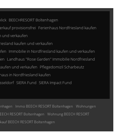
lick
BEECHRESORT Boltenhagen
erkauf provisionsfrei
Ferienhaus Nordfriesland kaufen
n und verkaufen
riesland kaufen und verkaufen
ufen
Immobilie in Nordfriesland kaufen und verkaufen
fen
Landhaus "Rose Garden" Immobilie Nordfriesland
kaufen und verkaufen
Pflegedomizil Scharbeutz
aus in Nordfriesland kaufen
sseldorf
SIERA Fund
SIERA Impact Fund
enhagen
Immo BEECH RESORT Boltenhagen
Wohnungen
EECH RESORT Boltenhagen
Wohnung BEECH RESORT
nkauf BEECH RESORT Boltenhagen