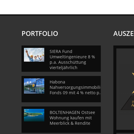
PORTFOLIO
AUSZ
SIERA Fund
Umweltingenieure 8 %
p.a. Ausschüttung
vierteljährlich
Habona
Nahversorgungsimmobilien
Fonds 09 mit 4 % netto p.a.
BOLTENHAGEN Ostsee
Wohnung kaufen mit
Meerblick & Rendite