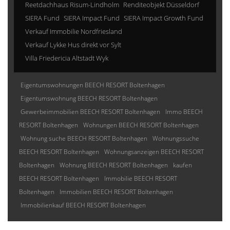
Reetdachhaus Risum-Lindholm
Renditeobjekt Düsseldorf
SIERA Fund
SIERA Impact Fund
SIERA Impact Growth Fund
Verkauf Immobilie Nordfriesland
Verkauf Lykke Hus direkt vor Sylt
Villa Friedericia Altstadt Wyk
Eigentumswohnungen BEECH RESORT Boltenhagen
Eigentumswohnung BEECH RESORT Boltenhagen
Gewerbeimmobilien BEECH RESORT Boltenhagen
Immo BEECH
RESORT Boltenhagen
Wohnungen BEECH RESORT Boltenhagen
Wohnung suche BEECH RESORT Boltenhagen
Wohnungssuche
BEECH RESORT Boltenhagen
Wohnungsanzeigen BEECH RESORT
Boltenhagen
Wohnung BEECH RESORT Boltenhagen
kaufen
BEECH RESORT Boltenhagen
Immobilie BEECH RESORT
Boltenhagen
Immobilien BEECH RESORT Boltenhagen
Immobilienkauf BEECH RESORT Boltenhagen