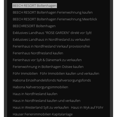
BEECH RESORT Boltenhagen
BEECH RESORT Boltenhagen Ferienwohnung kaufen
BEECH RESORT Boltenhagen Ferienwohnung Meerblick
BEECHRESORT Boltenhagen
Exklusives Landhaus "ROSE GARDEN" direkt vor Sylt!
Exklusives Landhaus in Nordfriesland zu verkaufen
Ferienhaus in Nordfriesland Verkauf provisionsfrei
Ferienhaus Nordfriesland kaufen
Ferienhaus vor Sylt & Dänemark zu verkaufen
Ferienwohnung in Boltenhagen Ostsee kaufen
Föhr Immobilien
Föhr Immobilien kaufen und verkaufen
Habona Einzelhandelsfonds Nahversorgungsfonds
Habona Nahversorgungsimmobilien
Haus in Nordfriesland kaufen
Haus in Nordfriesland kaufen und verkaufen
Haus in Westerland Sylt zu verkaufen
Haus in Wyk auf Föhr
Häuser Ferienimmobilien Kapitalanlage