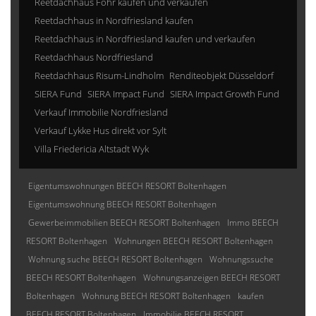
Reetdachhaus Föhr kaufen und verkaufen
Reetdachhaus in Nordfriesland kaufen
Reetdachhaus in Nordfriesland kaufen und verkaufen
Reetdachhaus Nordfriesland
Reetdachhaus Risum-Lindholm
Renditeobjekt Düsseldorf
SIERA Fund
SIERA Impact Fund
SIERA Impact Growth Fund
Verkauf Immobilie Nordfriesland
Verkauf Lykke Hus direkt vor Sylt
Villa Friedericia Altstadt Wyk
Eigentumswohnungen BEECH RESORT Boltenhagen
Eigentumswohnung BEECH RESORT Boltenhagen
Gewerbeimmobilien BEECH RESORT Boltenhagen
Immo BEECH
RESORT Boltenhagen
Wohnungen BEECH RESORT Boltenhagen
Wohnung suche BEECH RESORT Boltenhagen
Wohnungssuche
BEECH RESORT Boltenhagen
Wohnungsanzeigen BEECH RESORT
Boltenhagen
Wohnung BEECH RESORT Boltenhagen
kaufen
BEECH RESORT Boltenhagen
Immobilie BEECH RESORT