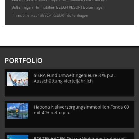
Boltenhagen
Immobilien BEECH RESORT Boltenhagen
Immobilienkauf BEECH RESORT Boltenhagen
PORTFOLIO
SIERA Fund Umweltingenieure 8 % p.a.
Ausschüttung vierteljährlich
Habona Nahversorgungsimmobilien Fonds 09
mit 4 % netto p.a.
BOLTENHAGEN Ostsee Wohnung kaufen mit