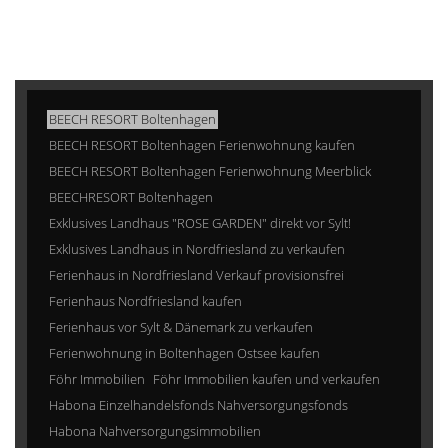
BEECH RESORT Boltenhagen
BEECH RESORT Boltenhagen Ferienwohnung kaufen
BEECH RESORT Boltenhagen Ferienwohnung Meerblick
BEECHRESORT Boltenhagen
Exklusives Landhaus "ROSE GARDEN" direkt vor Sylt!
Exklusives Landhaus in Nordfriesland zu verkaufen
Ferienhaus in Nordfriesland Verkauf provisionsfrei
Ferienhaus Nordfriesland kaufen
Ferienhaus vor Sylt & Dänemark zu verkaufen
Ferienwohnung in Boltenhagen Ostsee kaufen
Föhr Immobilien
Föhr Immobilien kaufen und verkaufen
Habona Einzelhandelsfonds Nahversorgungsfonds
Habona Nahversorgungsimmobilien