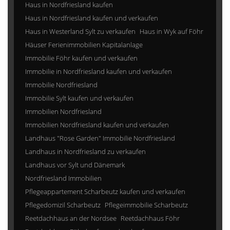
Haus in Nordfriesland kaufen
Haus in Nordfriesland kaufen und verkaufen
Haus in Westerland Sylt zu verkaufen
Haus in Wyk auf Föhr
Häuser Ferienimmobilien Kapitalanlage
Immobilie Föhr kaufen und verkaufen
Immobilie in Nordfriesland kaufen und verkaufen
Immobilie Nordfriesland
Immobilie Sylt kaufen und verkaufen
Immobilien Nordfriesland
Immobilien Nordfriesland kaufen und verkaufen
Landhaus "Rose Garden" Immobilie Nordfriesland
Landhaus in Nordfriesland zu verkaufen
Landhaus vor Sylt und Dänemark
Nordfriesland Immobilien
Pflegeappartement Scharbeutz kaufen und verkaufen
Pflegedomizil Scharbeutz
Pflegeimmobilie Scharbeutz
Reetdachhaus an der Nordsee
Reetdachhaus Föhr