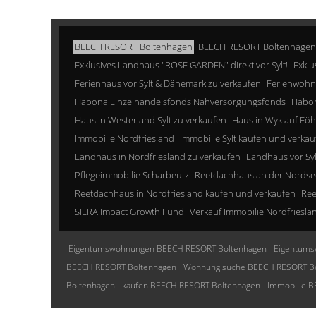
BEECH RESORT Boltenhagen
BEECH RESORT Boltenhagen
Exklusives Landhaus "ROSE GARDEN" direkt vor Sylt!
Exklu
Ferienhaus vor Sylt & Dänemark zu verkaufen
Ferienwohn
Habona Einzelhandelsfonds Nahversorgungsfonds
Habon
Haus in Westerland Sylt zu verkaufen
Haus in Wyk auf Föh
Immobilie Nordfriesland
Immobilie Sylt kaufen und verkau
Landhaus in Nordfriesland zu verkaufen
Landhaus vor Sy
Pflegeimmobilie Scharbeutz
Reetdachhaus an der Nordse
Reetdachhaus in Nordfriesland kaufen und verkaufen
Ree
SIERA Impact Growth Fund
Verkauf Immobilie Nordfriesla
Eigentumswohnungen BEECH RESORT Boltenhagen
Eigentums
BEECH RESORT Boltenhagen
Wohnung suche BEECH RESORT B
Boltenhagen
kaufen BEECH RESORT Boltenhagen
Immobilie 