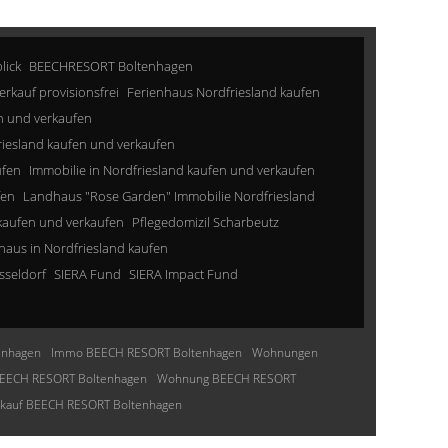
lick
BEECHRESORT Boltenhagen
erkauf provisionsfrei
Ferienhaus Nordfriesland kaufen
n und verkaufen
riesland kaufen und verkaufen
ufen
Immobilie in Nordfriesland kaufen und verkaufen
fen
Landhaus "Rose Garden" Immobilie Nordfriesland
kaufen und verkaufen
Pflegedomizil Scharbeutz
aus in Nordfriesland kaufen
sseldorf
SIERA Fund
SIERA Impact Fund
enhagen
Immo BEECH RESORT Boltenhagen
Wohnungen
EECH RESORT Boltenhagen
Wohnung BEECH RESORT
nkauf BEECH RESORT Boltenhagen