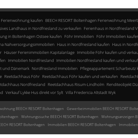
 Ferienwohnung kaufen
BEECH RESORT Boltenhagen Ferienwohnung Meerb
sives Landhaus in Nordfriesland zu verkaufen
Ferienhaus in Nordfriesland V
ung in Boltenhagen Ostsee kaufen
Föhr Immobilien
Föhr Immobilien kaufe
a Nahversorgungsimmobilien
Haus in Nordfriesland kaufen
Haus in Nordf
r
Häuser Ferienimmobilien Kapitalanlage
Immobilie Föhr kaufen und verka
fen
Immobilien Nordfriesland
Immobilien Nordfriesland kaufen und verkau
lt und Dänemark
Nordfriesland Immobilien
Pflegeappartement Scharbeutz 
e
Reetdachhaus Föhr
Reetdachhaus Föhr kaufen und verkaufen
Reetdachh
tdachhaus Nordfriesland
Reetdachhaus Risum-Lindholm
Renditeobjekt Dü
nd
Verkauf Lykke Hus direkt vor Sylt
Villa Friedericia Altstadt Wyk
wohnung BEECH RESORT Boltenhagen
Gewerbeimmobilien BEECH RESORT Bolt
oltenhagen
Wohnungssuche BEECH RESORT Boltenhagen
Wohnungsanzeigen B
BEECH RESORT Boltenhagen
Immobilien BEECH RESORT Boltenhagen
Immobilie