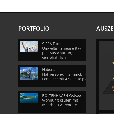
PORTFOLIO
AUSZ
SIERA Fund
Umweltingenieure 8 %
p.a. Ausschüttung
vierteljährlich
Habona
Nahversorgungsimmobilien
Fonds 09 mit 4 % netto p.a.
BOLTENHAGEN Ostsee
Wohnung kaufen mit
Meerblick & Rendite