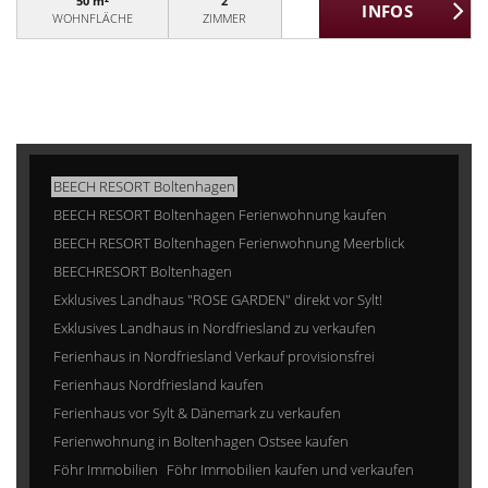
50 m²
2
WOHNFLÄCHE
ZIMMER
BEECH RESORT Boltenhagen
BEECH RESORT Boltenhagen Ferienwohnung kaufen
BEECH RESORT Boltenhagen Ferienwohnung Meerblick
BEECHRESORT Boltenhagen
Exklusives Landhaus "ROSE GARDEN" direkt vor Sylt!
Exklusives Landhaus in Nordfriesland zu verkaufen
Ferienhaus in Nordfriesland Verkauf provisionsfrei
Ferienhaus Nordfriesland kaufen
Ferienhaus vor Sylt & Dänemark zu verkaufen
Ferienwohnung in Boltenhagen Ostsee kaufen
Föhr Immobilien
Föhr Immobilien kaufen und verkaufen