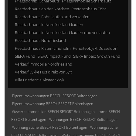
Pflegedomizil Scharbeutz
Pflegeimmobilie Scharbeutz
Reetdachhaus an der Nordsee
Reetdachhaus Föhr
Reetdachhaus Föhr kaufen und verkaufen
Reetdachhaus in Nordfriesland kaufen
Reetdachhaus in Nordfriesland kaufen und verkaufen
Reetdachhaus Nordfriesland
Reetdachhaus Risum-Lindholm
Renditeobjekt Düsseldorf
SIERA Fund
SIERA Impact Fund
SIERA Impact Growth Fund
Verkauf Immobilie Nordfriesland
Verkauf Lykke Hus direkt vor Sylt
Villa Friedericia Altstadt Wyk
Eigentumswohnungen BEECH RESORT Boltenhagen
Eigentumswohnung BEECH RESORT Boltenhagen
Gewerbeimmobilien BEECH RESORT Boltenhagen
Immo BEECH
RESORT Boltenhagen
Wohnungen BEECH RESORT Boltenhagen
Wohnung suche BEECH RESORT Boltenhagen
Wohnungssuche
BEECH RESORT Boltenhagen
Wohnungsanzeigen BEECH RESORT