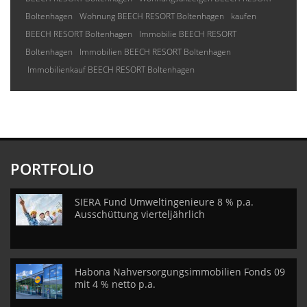
Boltenhagen
Wohnung BEECH RESORT Boltenhagen
kaufen
BEECH RESORT Boltenhagen
Immobilie BEECH RESORT
Boltenhagen
Immobilien BEECH RESORT Boltenhagen
Immobilienkauf BEECH RESORT Boltenhagen
PORTFOLIO
SIERA Fund Umweltingenieure 8 % p.a.
Ausschüttung vierteljährlich
Habona Nahversorgungsimmobilien Fonds 09
mit 4 % netto p.a.