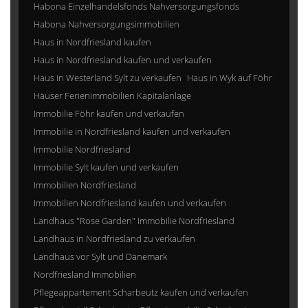
Habona Einzelhandelsfonds Nahversorgungsfonds
Habona Nahversorgungsimmobilien
Haus in Nordfriesland kaufen
Haus in Nordfriesland kaufen und verkaufen
Haus in Westerland Sylt zu verkaufen
Haus in Wyk auf Föhr
Häuser Ferienimmobilien Kapitalanlage
Immobilie Föhr kaufen und verkaufen
Immobilie in Nordfriesland kaufen und verkaufen
Immobilie Nordfriesland
Immobilie Sylt kaufen und verkaufen
Immobilien Nordfriesland
Immobilien Nordfriesland kaufen und verkaufen
Landhaus "Rose Garden" Immobilie Nordfriesland
Landhaus in Nordfriesland zu verkaufen
Landhaus vor Sylt und Dänemark
Nordfriesland Immobilien
Pflegeappartement Scharbeutz kaufen und verkaufen