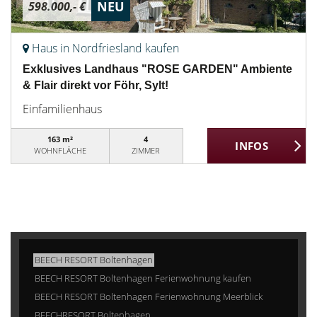
NEU
598.000,- €
Haus in Nordfriesland kaufen
Exklusives Landhaus "ROSE GARDEN" Ambiente
& Flair direkt vor Föhr, Sylt!
Einfamilienhaus
163 m²
4
WOHNFLÄCHE
ZIMMER
BEECH RESORT Boltenhagen
BEECH RESORT Boltenhagen Ferienwohnung kaufen
BEECH RESORT Boltenhagen Ferienwohnung Meerblick
BEECHRESORT Boltenhagen