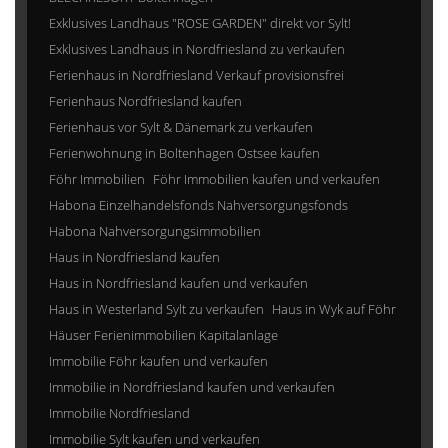
Exklusives Landhaus "ROSE GARDEN" direkt vor Sylt!
Exklusives Landhaus in Nordfriesland zu verkaufen
Ferienhaus in Nordfriesland Verkauf provisionsfrei
Ferienhaus Nordfriesland kaufen
Ferienhaus vor Sylt & Dänemark zu verkaufen
Ferienwohnung in Boltenhagen Ostsee kaufen
Föhr Immobilien
Föhr Immobilien kaufen und verkaufen
Habona Einzelhandelsfonds Nahversorgungsfonds
Habona Nahversorgungsimmobilien
Haus in Nordfriesland kaufen
Haus in Nordfriesland kaufen und verkaufen
Haus in Westerland Sylt zu verkaufen
Haus in Wyk auf Föhr
Häuser Ferienimmobilien Kapitalanlage
Immobilie Föhr kaufen und verkaufen
Immobilie in Nordfriesland kaufen und verkaufen
Immobilie Nordfriesland
Immobilie Sylt kaufen und verkaufen