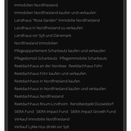
Immobilien Nordfriesland
Immobilien Nordfriesland kaufen und verkaufen
Landhaus "Rose Garden" Immobilie Nordfriesland
Landhaus in Nordfriesland zu verkaufen
Landhaus vor Sylt und Dänemark
Nordfriesland Immobilien
Pflegeappartement Scharbeutz kaufen und verkaufen
Pflegedomizil Scharbeutz
Pflegeimmobilie Scharbeutz
Reetdachhaus an der Nordsee
Reetdachhaus Föhr
Reetdachhaus Föhr kaufen und verkaufen
Reetdachhaus in Nordfriesland kaufen
Reetdachhaus in Nordfriesland kaufen und verkaufen
Reetdachhaus Nordfriesland
Reetdachhaus Risum-Lindholm
Renditeobjekt Düsseldorf
SIERA Fund
SIERA Impact Fund
SIERA Impact Growth Fund
Verkauf Immobilie Nordfriesland
Verkauf Lykke Hus direkt vor Sylt