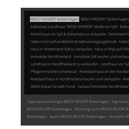
BEECH RESORT Boltenhagen
BEECH RESORT Boltenhagen
Exklusives Landhaus "ROSE GARDEN" direkt vor Sylt!
Exklu
Ferienhaus vor Sylt & Dänemark zu verkaufen
Ferienwohn
Habona Einzelhandelsfonds Nahversorgungsfonds
Habon
Haus in Westerland Sylt zu verkaufen
Haus in Wyk auf Föh
Immobilie Nordfriesland
Immobilie Sylt kaufen und verkau
Landhaus in Nordfriesland zu verkaufen
Landhaus vor Sy
Pflegeimmobilie Scharbeutz
Reetdachhaus an der Nordse
Reetdachhaus in Nordfriesland kaufen und verkaufen
Ree
SIERA Impact Growth Fund
Verkauf Immobilie Nordfriesla
Eigentumswohnungen BEECH RESORT Boltenhagen
Eigentums
BEECH RESORT Boltenhagen
Wohnung suche BEECH RESORT B
Boltenhagen
kaufen BEECH RESORT Boltenhagen
Immobilie 