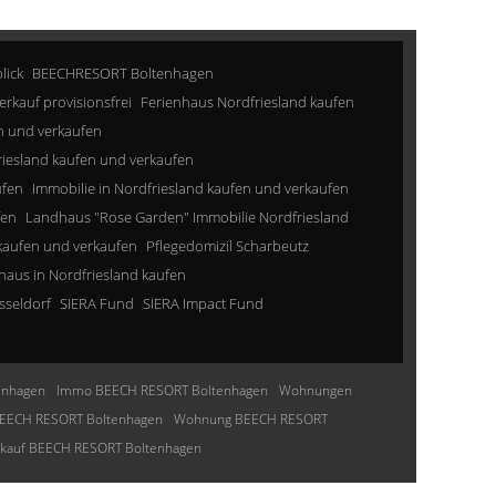
lick
BEECHRESORT Boltenhagen
erkauf provisionsfrei
Ferienhaus Nordfriesland kaufen
n und verkaufen
riesland kaufen und verkaufen
ufen
Immobilie in Nordfriesland kaufen und verkaufen
fen
Landhaus "Rose Garden" Immobilie Nordfriesland
kaufen und verkaufen
Pflegedomizil Scharbeutz
aus in Nordfriesland kaufen
sseldorf
SIERA Fund
SIERA Impact Fund
enhagen
Immo BEECH RESORT Boltenhagen
Wohnungen
EECH RESORT Boltenhagen
Wohnung BEECH RESORT
nkauf BEECH RESORT Boltenhagen