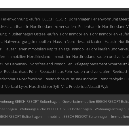
 Ferienwohnung kaufen
BEECH RESORT Boltenhagen Ferienwohnung Meerb
sives Landhaus in Nordfriesland zu verkaufen
Ferienhaus in Nordfriesland V
ung in Boltenhagen Ostsee kaufen
Föhr Immobilien
Föhr Immobilien kaufe
a Nahversorgungsimmobilien
Haus in Nordfriesland kaufen
Haus in Nordf
r
Häuser Ferienimmobilien Kapitalanlage
Immobilie Föhr kaufen und verka
fen
Immobilien Nordfriesland
Immobilien Nordfriesland kaufen und verkau
lt und Dänemark
Nordfriesland Immobilien
Pflegeappartement Scharbeutz 
e
Reetdachhaus Föhr
Reetdachhaus Föhr kaufen und verkaufen
Reetdachh
tdachhaus Nordfriesland
Reetdachhaus Risum-Lindholm
Renditeobjekt Dü
nd
Verkauf Lykke Hus direkt vor Sylt
Villa Friedericia Altstadt Wyk
wohnung BEECH RESORT Boltenhagen
Gewerbeimmobilien BEECH RESORT Bolt
oltenhagen
Wohnungssuche BEECH RESORT Boltenhagen
Wohnungsanzeigen B
BEECH RESORT Boltenhagen
Immobilien BEECH RESORT Boltenhagen
Immobilie