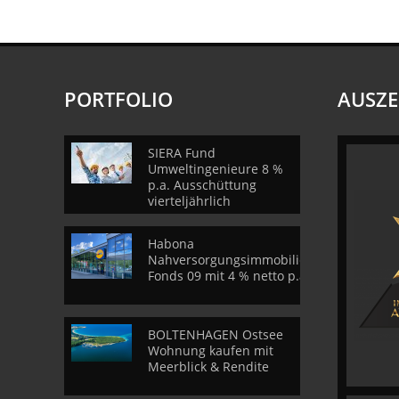
PORTFOLIO
AUSZ
SIERA Fund
Umweltingenieure 8 %
p.a. Ausschüttung
vierteljährlich
Habona
Nahversorgungsimmobilien
Fonds 09 mit 4 % netto p.a.
BOLTENHAGEN Ostsee
Wohnung kaufen mit
Meerblick & Rendite