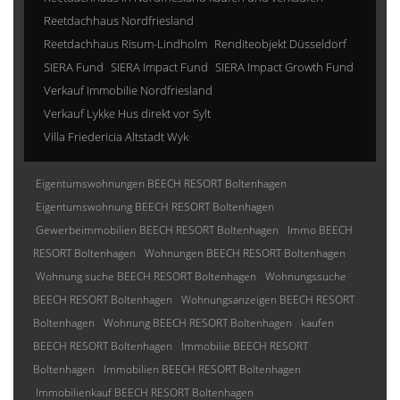
Reetdachhaus Nordfriesland
Reetdachhaus Risum-Lindholm
Renditeobjekt Düsseldorf
SIERA Fund
SIERA Impact Fund
SIERA Impact Growth Fund
Verkauf Immobilie Nordfriesland
Verkauf Lykke Hus direkt vor Sylt
Villa Friedericia Altstadt Wyk
Eigentumswohnungen BEECH RESORT Boltenhagen
Eigentumswohnung BEECH RESORT Boltenhagen
Gewerbeimmobilien BEECH RESORT Boltenhagen
Immo BEECH
RESORT Boltenhagen
Wohnungen BEECH RESORT Boltenhagen
Wohnung suche BEECH RESORT Boltenhagen
Wohnungssuche
BEECH RESORT Boltenhagen
Wohnungsanzeigen BEECH RESORT
Boltenhagen
Wohnung BEECH RESORT Boltenhagen
kaufen
BEECH RESORT Boltenhagen
Immobilie BEECH RESORT
Boltenhagen
Immobilien BEECH RESORT Boltenhagen
Immobilienkauf BEECH RESORT Boltenhagen