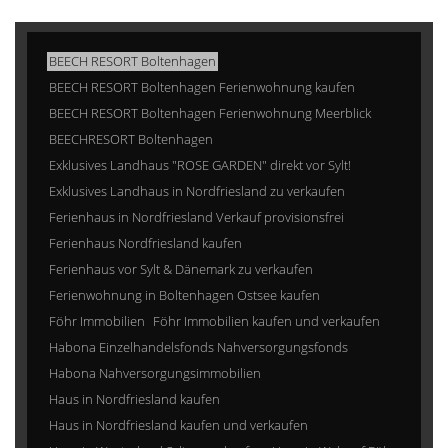
BEECH RESORT Boltenhagen
BEECH RESORT Boltenhagen Ferienwohnung kaufen
BEECH RESORT Boltenhagen Ferienwohnung Meerblick
BEECHRESORT Boltenhagen
Exklusives Landhaus "ROSE GARDEN" direkt vor Sylt!
Exklusives Landhaus in Nordfriesland zu verkaufen
Ferienhaus in Nordfriesland Verkauf provisionsfrei
Ferienhaus Nordfriesland kaufen
Ferienhaus vor Sylt & Dänemark zu verkaufen
Ferienwohnung in Boltenhagen Ostsee kaufen
Föhr Immobilien
Föhr Immobilien kaufen und verkaufen
Habona Einzelhandelsfonds Nahversorgungsfonds
Habona Nahversorgungsimmobilien
Haus in Nordfriesland kaufen
Haus in Nordfriesland kaufen und verkaufen