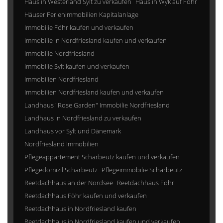
Haus in Westerland Sylt zu verkaufen
Haus in Wyk auf Föhr
Häuser Ferienimmobilien Kapitalanlage
Immobilie Föhr kaufen und verkaufen
Immobilie in Nordfriesland kaufen und verkaufen
Immobilie Nordfriesland
Immobilie Sylt kaufen und verkaufen
Immobilien Nordfriesland
Immobilien Nordfriesland kaufen und verkaufen
Landhaus "Rose Garden" Immobilie Nordfriesland
Landhaus in Nordfriesland zu verkaufen
Landhaus vor Sylt und Dänemark
Nordfriesland Immobilien
Pflegeappartement Scharbeutz kaufen und verkaufen
Pflegedomizil Scharbeutz
Pflegeimmobilie Scharbeutz
Reetdachhaus an der Nordsee
Reetdachhaus Föhr
Reetdachhaus Föhr kaufen und verkaufen
Reetdachhaus in Nordfriesland kaufen
Reetdachhaus in Nordfriesland kaufen und verkaufen