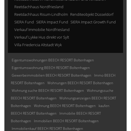
Reetdachhaus Nordfriesland
Reetdachhaus Risum-Lindholm
Renditeobjekt Düsseldorf
SIERA Fund
SIERA Impact Fund
SIERA Impact Growth Fund
Verkauf Immobilie Nordfriesland
Verkauf Lykke Hus direkt vor Sylt
Villa Friedericia Altstadt Wyk
Eigentumswohnungen BEECH RESORT Boltenhagen
Eigentumswohnung BEECH RESORT Boltenhagen
Gewerbeimmobilien BEECH RESORT Boltenhagen
Immo BEECH
RESORT Boltenhagen
Wohnungen BEECH RESORT Boltenhagen
Wohnung suche BEECH RESORT Boltenhagen
Wohnungssuche
BEECH RESORT Boltenhagen
Wohnungsanzeigen BEECH RESORT
Boltenhagen
Wohnung BEECH RESORT Boltenhagen
kaufen
BEECH RESORT Boltenhagen
Immobilie BEECH RESORT
Boltenhagen
Immobilien BEECH RESORT Boltenhagen
Immobilienkauf BEECH RESORT Boltenhagen