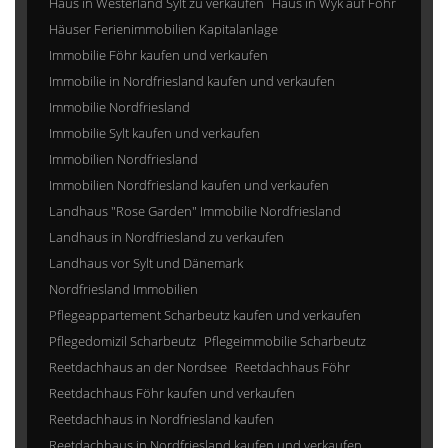
Haus in Westerland Sylt zu verkaufen
Haus in Wyk auf Föhr
Häuser Ferienimmobilien Kapitalanlage
Immobilie Föhr kaufen und verkaufen
Immobilie in Nordfriesland kaufen und verkaufen
Immobilie Nordfriesland
Immobilie Sylt kaufen und verkaufen
Immobilien Nordfriesland
Immobilien Nordfriesland kaufen und verkaufen
Landhaus "Rose Garden" Immobilie Nordfriesland
Landhaus in Nordfriesland zu verkaufen
Landhaus vor Sylt und Dänemark
Nordfriesland Immobilien
Pflegeappartement Scharbeutz kaufen und verkaufen
Pflegedomizil Scharbeutz
Pflegeimmobilie Scharbeutz
Reetdachhaus an der Nordsee
Reetdachhaus Föhr
Reetdachhaus Föhr kaufen und verkaufen
Reetdachhaus in Nordfriesland kaufen
Reetdachhaus in Nordfriesland kaufen und verkaufen