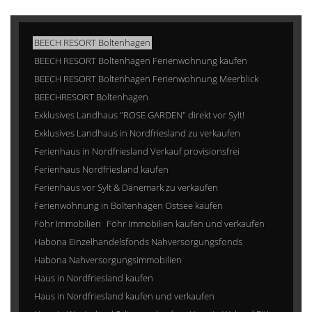
BEECH RESORT Boltenhagen
BEECH RESORT Boltenhagen Ferienwohnung kaufen
BEECH RESORT Boltenhagen Ferienwohnung Meerblick
BEECHRESORT Boltenhagen
Exklusives Landhaus "ROSE GARDEN" direkt vor Sylt!
Exklusives Landhaus in Nordfriesland zu verkaufen
Ferienhaus in Nordfriesland Verkauf provisionsfrei
Ferienhaus Nordfriesland kaufen
Ferienhaus vor Sylt & Dänemark zu verkaufen
Ferienwohnung in Boltenhagen Ostsee kaufen
Föhr Immobilien
Föhr Immobilien kaufen und verkaufen
Habona Einzelhandelsfonds Nahversorgungsfonds
Habona Nahversorgungsimmobilien
Haus in Nordfriesland kaufen
Haus in Nordfriesland kaufen und verkaufen