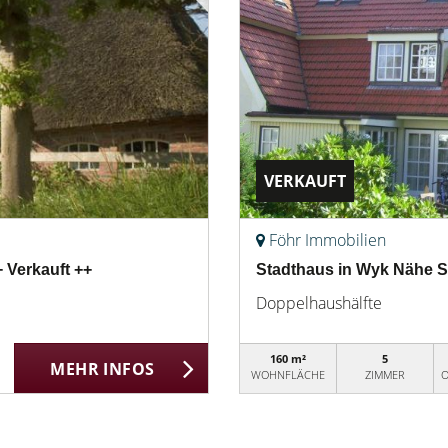
VERKAUFT
Föhr Immobilien
 Verkauft ++
Stadthaus in Wyk Nähe S
Doppelhaushälfte
160 m²
5
MEHR INFOS
WOHNFLÄCHE
ZIMMER
O