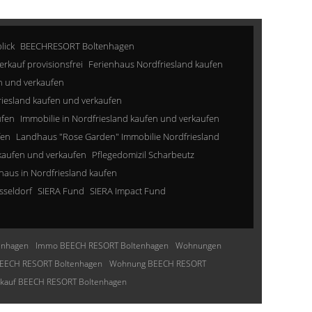
lick
BEECHRESORT Boltenhagen
erkauf provisionsfrei
Ferienhaus Nordfriesland kaufen
n und verkaufen
riesland kaufen und verkaufen
ufen
Immobilie in Nordfriesland kaufen und verkaufen
fen
Landhaus "Rose Garden" Immobilie Nordfriesland
kaufen und verkaufen
Pflegedomizil Scharbeutz
aus in Nordfriesland kaufen
sseldorf
SIERA Fund
SIERA Impact Fund
enhagen
Immo BEECH RESORT Boltenhagen
Wohnungen
EECH RESORT Boltenhagen
Wohnung BEECH RESORT
nkauf BEECH RESORT Boltenhagen