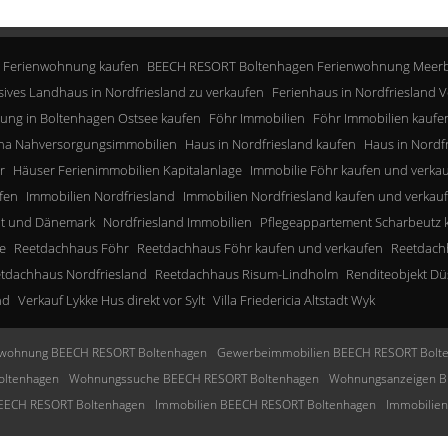
 Ferienwohnung kaufen
BEECH RESORT Boltenhagen Ferienwohnung Meerb
sives Landhaus in Nordfriesland zu verkaufen
Ferienhaus in Nordfriesland V
ung in Boltenhagen Ostsee kaufen
Föhr Immobilien
Föhr Immobilien kaufe
a Nahversorgungsimmobilien
Haus in Nordfriesland kaufen
Haus in Nordf
r
Häuser Ferienimmobilien Kapitalanlage
Immobilie Föhr kaufen und verka
fen
Immobilien Nordfriesland
Immobilien Nordfriesland kaufen und verkau
lt und Dänemark
Nordfriesland Immobilien
Pflegeappartement Scharbeutz 
e
Reetdachhaus Föhr
Reetdachhaus Föhr kaufen und verkaufen
Reetdachh
tdachhaus Nordfriesland
Reetdachhaus Risum-Lindholm
Renditeobjekt Dü
nd
Verkauf Lykke Hus direkt vor Sylt
Villa Friedericia Altstadt Wyk
wohnung BEECH RESORT Boltenhagen
Gewerbeimmobilien BEECH RESORT Bolt
oltenhagen
Wohnungssuche BEECH RESORT Boltenhagen
Wohnungsanzeigen B
BEECH RESORT Boltenhagen
Immobilien BEECH RESORT Boltenhagen
Immobilie