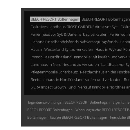
BEECH RESORT Boltenhagen
BEECH RESORT Boltenhagen
Exklusives Landhaus "ROSE GARDEN" direkt vor Sylt!
Exklu
Ferienhaus vor Sylt & Dänemark zu verkaufen
Ferienwohn
Habona Einzelhandelsfonds Nahversorgungsfonds
Habon
Haus in Westerland Sylt zu verkaufen
Haus in Wyk auf Föh
Immobilie Nordfriesland
Immobilie Sylt kaufen und verkau
Landhaus in Nordfriesland zu verkaufen
Landhaus vor Sy
Pflegeimmobilie Scharbeutz
Reetdachhaus an der Nordse
Reetdachhaus in Nordfriesland kaufen und verkaufen
Ree
SIERA Impact Growth Fund
Verkauf Immobilie Nordfriesla
Eigentumswohnungen BEECH RESORT Boltenhagen
Eigentums
BEECH RESORT Boltenhagen
Wohnung suche BEECH RESORT B
Boltenhagen
kaufen BEECH RESORT Boltenhagen
Immobilie 