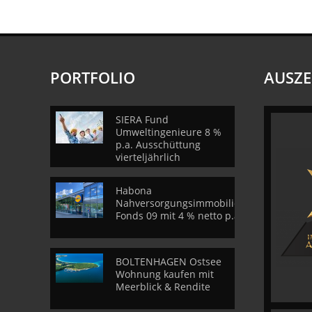
PORTFOLIO
AUSZ
SIERA Fund
Umweltingenieure 8 %
p.a. Ausschüttung
vierteljährlich
Habona
Nahversorgungsimmobilien
Fonds 09 mit 4 % netto p.a.
BOLTENHAGEN Ostsee
Wohnung kaufen mit
Meerblick & Rendite