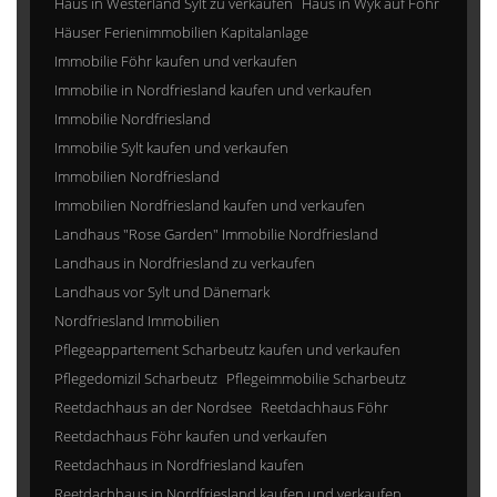
Haus in Westerland Sylt zu verkaufen
Haus in Wyk auf Föhr
Häuser Ferienimmobilien Kapitalanlage
Immobilie Föhr kaufen und verkaufen
Immobilie in Nordfriesland kaufen und verkaufen
Immobilie Nordfriesland
Immobilie Sylt kaufen und verkaufen
Immobilien Nordfriesland
Immobilien Nordfriesland kaufen und verkaufen
Landhaus "Rose Garden" Immobilie Nordfriesland
Landhaus in Nordfriesland zu verkaufen
Landhaus vor Sylt und Dänemark
Nordfriesland Immobilien
Pflegeappartement Scharbeutz kaufen und verkaufen
Pflegedomizil Scharbeutz
Pflegeimmobilie Scharbeutz
Reetdachhaus an der Nordsee
Reetdachhaus Föhr
Reetdachhaus Föhr kaufen und verkaufen
Reetdachhaus in Nordfriesland kaufen
Reetdachhaus in Nordfriesland kaufen und verkaufen