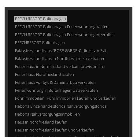
BEECH RESORT Boltenhagen
BEECH RESORT Boltenhagen Ferienwohnung kaufen
BEECH RESORT Boltenhagen Ferienwohnung Meerblick
BEECHRESORT Boltenhagen
Exklusives Landhaus "ROSE GARDEN" direkt vor Sylt!
Exklusives Landhaus in Nordfriesland zu verkaufen
Ferienhaus in Nordfriesland Verkauf provisionsfrei
Ferienhaus Nordfriesland kaufen
Ferienhaus vor Sylt & Dänemark zu verkaufen
Ferienwohnung in Boltenhagen Ostsee kaufen
Föhr Immobilien
Föhr Immobilien kaufen und verkaufen
Habona Einzelhandelsfonds Nahversorgungsfonds
Habona Nahversorgungsimmobilien
Haus in Nordfriesland kaufen
Haus in Nordfriesland kaufen und verkaufen