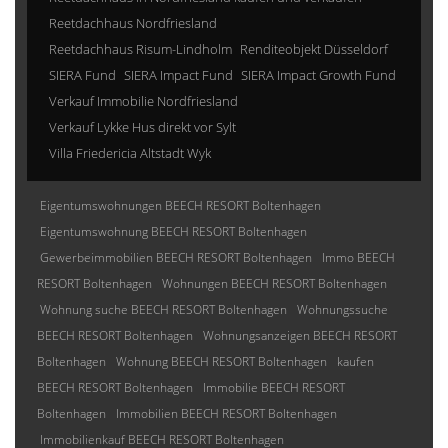
Reetdachhaus Nordfriesland
Reetdachhaus Risum-Lindholm
Renditeobjekt Düsseldorf
SIERA Fund
SIERA Impact Fund
SIERA Impact Growth Fund
Verkauf Immobilie Nordfriesland
Verkauf Lykke Hus direkt vor Sylt
Villa Friedericia Altstadt Wyk
Eigentumswohnungen BEECH RESORT Boltenhagen
Eigentumswohnung BEECH RESORT Boltenhagen
Gewerbeimmobilien BEECH RESORT Boltenhagen
Immo BEECH
RESORT Boltenhagen
Wohnungen BEECH RESORT Boltenhagen
Wohnung suche BEECH RESORT Boltenhagen
Wohnungssuche
BEECH RESORT Boltenhagen
Wohnungsanzeigen BEECH RESORT
Boltenhagen
Wohnung BEECH RESORT Boltenhagen
kaufen
BEECH RESORT Boltenhagen
Immobilie BEECH RESORT
Boltenhagen
Immobilien BEECH RESORT Boltenhagen
Immobilienkauf BEECH RESORT Boltenhagen