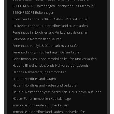
BEECH RESORT Boltenhagen Ferienwohnung Meerblick
BEECHRESORT Boltenhagen
Exklusives Landhaus "ROSE GARDEN" direkt vor Sylt!
Exklusives Landhaus in Nordfriesland zu verkaufen
Ferienhaus in Nordfriesland Verkauf provisionsfrei
Ferienhaus Nordfriesland kaufen
Ferienhaus vor Sylt & Dänemark zu verkaufen
Ferienwohnung in Boltenhagen Ostsee kaufen
Föhr Immobilien
Föhr Immobilien kaufen und verkaufen
Habona Einzelhandelsfonds Nahversorgungsfonds
Habona Nahversorgungsimmobilien
Haus in Nordfriesland kaufen
Haus in Nordfriesland kaufen und verkaufen
Haus in Westerland Sylt zu verkaufen
Haus in Wyk auf Föhr
Häuser Ferienimmobilien Kapitalanlage
Immobilie Föhr kaufen und verkaufen
Immobilie in Nordfriesland kaufen und verkaufen