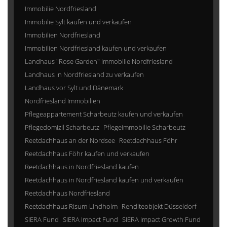
Immobilie Nordfriesland
Immobilie Sylt kaufen und verkaufen
Immobilien Nordfriesland
Immobilien Nordfriesland kaufen und verkaufen
Landhaus "Rose Garden" Immobilie Nordfriesland
Landhaus in Nordfriesland zu verkaufen
Landhaus vor Sylt und Dänemark
Nordfriesland Immobilien
Pflegeappartement Scharbeutz kaufen und verkaufen
Pflegedomizil Scharbeutz
Pflegeimmobilie Scharbeutz
Reetdachhaus an der Nordsee
Reetdachhaus Föhr
Reetdachhaus Föhr kaufen und verkaufen
Reetdachhaus in Nordfriesland kaufen
Reetdachhaus in Nordfriesland kaufen und verkaufen
Reetdachhaus Nordfriesland
Reetdachhaus Risum-Lindholm
Renditeobjekt Düsseldorf
SIERA Fund
SIERA Impact Fund
SIERA Impact Growth Fund