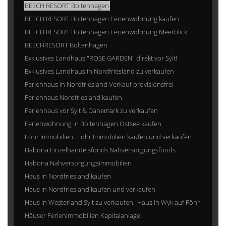
BEECH RESORT Boltenhagen
BEECH RESORT Boltenhagen Ferienwohnung kaufen
BEECH RESORT Boltenhagen Ferienwohnung Meerblick
BEECHRESORT Boltenhagen
Exklusives Landhaus "ROSE GARDEN" direkt vor Sylt!
Exklusives Landhaus in Nordfriesland zu verkaufen
Ferienhaus in Nordfriesland Verkauf provisionsfrei
Ferienhaus Nordfriesland kaufen
Ferienhaus vor Sylt & Dänemark zu verkaufen
Ferienwohnung in Boltenhagen Ostsee kaufen
Föhr Immobilien
Föhr Immobilien kaufen und verkaufen
Habona Einzelhandelsfonds Nahversorgungsfonds
Habona Nahversorgungsimmobilien
Haus in Nordfriesland kaufen
Haus in Nordfriesland kaufen und verkaufen
Haus in Westerland Sylt zu verkaufen
Haus in Wyk auf Föhr
Häuser Ferienimmobilien Kapitalanlage