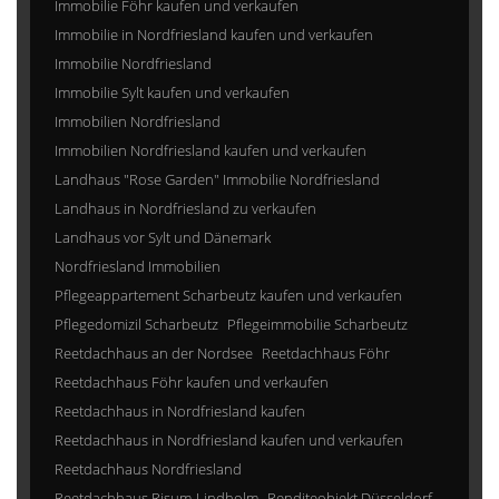
Immobilie Föhr kaufen und verkaufen
Immobilie in Nordfriesland kaufen und verkaufen
Immobilie Nordfriesland
Immobilie Sylt kaufen und verkaufen
Immobilien Nordfriesland
Immobilien Nordfriesland kaufen und verkaufen
Landhaus "Rose Garden" Immobilie Nordfriesland
Landhaus in Nordfriesland zu verkaufen
Landhaus vor Sylt und Dänemark
Nordfriesland Immobilien
Pflegeappartement Scharbeutz kaufen und verkaufen
Pflegedomizil Scharbeutz
Pflegeimmobilie Scharbeutz
Reetdachhaus an der Nordsee
Reetdachhaus Föhr
Reetdachhaus Föhr kaufen und verkaufen
Reetdachhaus in Nordfriesland kaufen
Reetdachhaus in Nordfriesland kaufen und verkaufen
Reetdachhaus Nordfriesland
Reetdachhaus Risum-Lindholm
Renditeobjekt Düsseldorf