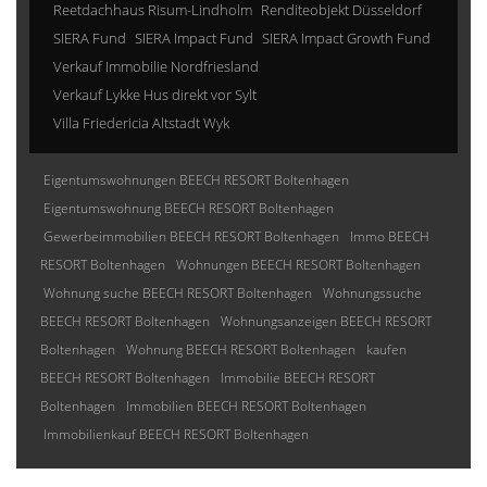
Reetdachhaus Risum-Lindholm
Renditeobjekt Düsseldorf
SIERA Fund
SIERA Impact Fund
SIERA Impact Growth Fund
Verkauf Immobilie Nordfriesland
Verkauf Lykke Hus direkt vor Sylt
Villa Friedericia Altstadt Wyk
Eigentumswohnungen BEECH RESORT Boltenhagen
Eigentumswohnung BEECH RESORT Boltenhagen
Gewerbeimmobilien BEECH RESORT Boltenhagen
Immo BEECH
RESORT Boltenhagen
Wohnungen BEECH RESORT Boltenhagen
Wohnung suche BEECH RESORT Boltenhagen
Wohnungssuche
BEECH RESORT Boltenhagen
Wohnungsanzeigen BEECH RESORT
Boltenhagen
Wohnung BEECH RESORT Boltenhagen
kaufen
BEECH RESORT Boltenhagen
Immobilie BEECH RESORT
Boltenhagen
Immobilien BEECH RESORT Boltenhagen
Immobilienkauf BEECH RESORT Boltenhagen