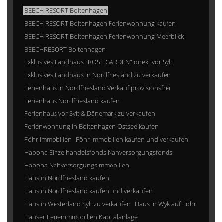
BEECH RESORT Boltenhagen
BEECH RESORT Boltenhagen Ferienwohnung kaufen
BEECH RESORT Boltenhagen Ferienwohnung Meerblick
BEECHRESORT Boltenhagen
Exklusives Landhaus "ROSE GARDEN" direkt vor Sylt!
Exklusives Landhaus in Nordfriesland zu verkaufen
Ferienhaus in Nordfriesland Verkauf provisionsfrei
Ferienhaus Nordfriesland kaufen
Ferienhaus vor Sylt & Dänemark zu verkaufen
Ferienwohnung in Boltenhagen Ostsee kaufen
Föhr Immobilien
Föhr Immobilien kaufen und verkaufen
Habona Einzelhandelsfonds Nahversorgungsfonds
Habona Nahversorgungsimmobilien
Haus in Nordfriesland kaufen
Haus in Nordfriesland kaufen und verkaufen
Haus in Westerland Sylt zu verkaufen
Haus in Wyk auf Föhr
Häuser Ferienimmobilien Kapitalanlage