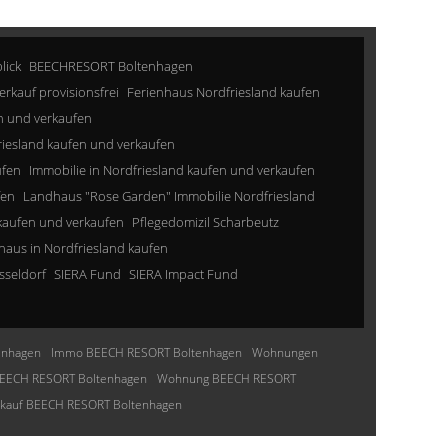
lick
BEECHRESORT Boltenhagen
erkauf provisionsfrei
Ferienhaus Nordfriesland kaufen
n und verkaufen
riesland kaufen und verkaufen
ufen
Immobilie in Nordfriesland kaufen und verkaufen
fen
Landhaus "Rose Garden" Immobilie Nordfriesland
kaufen und verkaufen
Pflegedomizil Scharbeutz
aus in Nordfriesland kaufen
sseldorf
SIERA Fund
SIERA Impact Fund
enhagen
Immo BEECH RESORT Boltenhagen
Wohnungen
EECH RESORT Boltenhagen
Wohnung BEECH RESORT
nkauf BEECH RESORT Boltenhagen