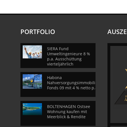
PORTFOLIO
AUSZ
SIERA Fund
Umweltingenieure 8 %
p.a. Ausschüttung
vierteljährlich
Habona
Nahversorgungsimmobilien
Fonds 09 mit 4 % netto p.a.
BOLTENHAGEN Ostsee
Wohnung kaufen mit
Meerblick & Rendite