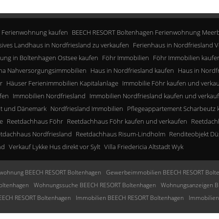
 Ferienwohnung kaufen
BEECH RESORT Boltenhagen Ferienwohnung Meerb
sives Landhaus in Nordfriesland zu verkaufen
Ferienhaus in Nordfriesland V
ung in Boltenhagen Ostsee kaufen
Föhr Immobilien
Föhr Immobilien kaufe
a Nahversorgungsimmobilien
Haus in Nordfriesland kaufen
Haus in Nordf
r
Häuser Ferienimmobilien Kapitalanlage
Immobilie Föhr kaufen und verka
fen
Immobilien Nordfriesland
Immobilien Nordfriesland kaufen und verkau
lt und Dänemark
Nordfriesland Immobilien
Pflegeappartement Scharbeutz 
e
Reetdachhaus Föhr
Reetdachhaus Föhr kaufen und verkaufen
Reetdachh
tdachhaus Nordfriesland
Reetdachhaus Risum-Lindholm
Renditeobjekt Dü
nd
Verkauf Lykke Hus direkt vor Sylt
Villa Friedericia Altstadt Wyk
wohnung BEECH RESORT Boltenhagen
Gewerbeimmobilien BEECH RESORT Bolt
oltenhagen
Wohnungssuche BEECH RESORT Boltenhagen
Wohnungsanzeigen B
BEECH RESORT Boltenhagen
Immobilien BEECH RESORT Boltenhagen
Immobilie