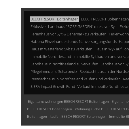
BEECH RESORT Boltenhagen
BEECH RESORT Boltenhagen
Exklusives Landhaus "ROSE GARDEN" direkt vor Sylt!
Exklu
Ferienhaus vor Sylt & Dänemark zu verkaufen
Ferienwohn
Habona Einzelhandelsfonds Nahversorgungsfonds
Habon
Haus in Westerland Sylt zu verkaufen
Haus in Wyk auf Föh
Immobilie Nordfriesland
Immobilie Sylt kaufen und verkau
Landhaus in Nordfriesland zu verkaufen
Landhaus vor Sy
Pflegeimmobilie Scharbeutz
Reetdachhaus an der Nordse
Reetdachhaus in Nordfriesland kaufen und verkaufen
Ree
SIERA Impact Growth Fund
Verkauf Immobilie Nordfriesla
Eigentumswohnungen BEECH RESORT Boltenhagen
Eigentums
BEECH RESORT Boltenhagen
Wohnung suche BEECH RESORT B
Boltenhagen
kaufen BEECH RESORT Boltenhagen
Immobilie 