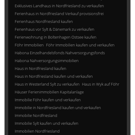
Exklusives Landhaus in Nordfriesland zu verkaufen
Ferienhaus in Nordfriesland Verkauf provisionsfrei
Ferienhaus Nordfriesland kaufen
Ferienhaus vor Sylt & Dänemark zu verkaufen
Ferienwohnung in Boltenhagen Ostsee kaufen
Föhr Immobilien
Föhr Immobilien kaufen und verkaufen
Habona Einzelhandelsfonds Nahversorgungsfonds
Habona Nahversorgungsimmobilien
Haus in Nordfriesland kaufen
Haus in Nordfriesland kaufen und verkaufen
Haus in Westerland Sylt zu verkaufen
Haus in Wyk auf Föhr
Häuser Ferienimmobilien Kapitalanlage
Immobilie Föhr kaufen und verkaufen
Immobilie in Nordfriesland kaufen und verkaufen
Immobilie Nordfriesland
Immobilie Sylt kaufen und verkaufen
Immobilien Nordfriesland