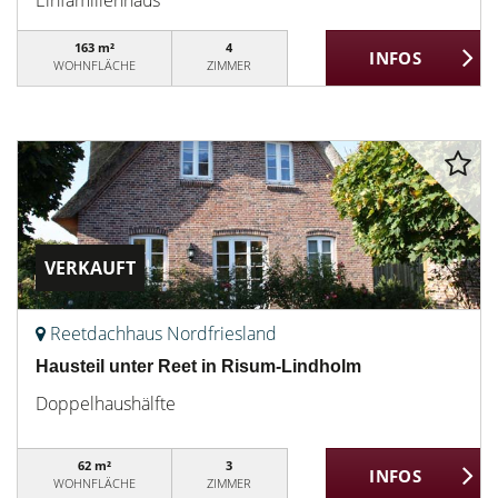
Einfamilienhaus
163 m²
4
WOHNFLÄCHE
ZIMMER
VERKAUFT
Reetdachhaus Nordfriesland
Hausteil unter Reet in Risum-Lindholm
Doppelhaushälfte
62 m²
3
WOHNFLÄCHE
ZIMMER