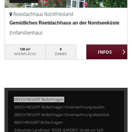
Reetdachhaus Nordfriesland
Gemütliches Reetdachhaus an der Nordseeküste
Einfamilienhaus
130 m²
8
WOHNFLÄCHE
ZIMMER
BEECH RESORT Boltenhagen
BEECH RESORT Boltenhagen Ferienwohnung kaufen
BEECH RESORT Boltenhagen Ferienwohnung Meerblick
BEECHRESORT Boltenhagen
Exklusives Landhaus "ROSE GARDEN" direkt vor Sylt!