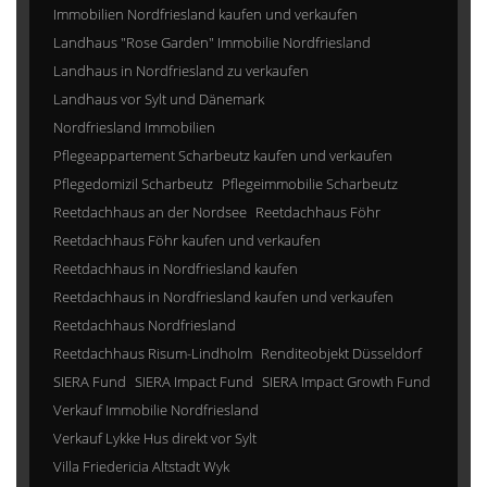
Immobilien Nordfriesland kaufen und verkaufen
Landhaus "Rose Garden" Immobilie Nordfriesland
Landhaus in Nordfriesland zu verkaufen
Landhaus vor Sylt und Dänemark
Nordfriesland Immobilien
Pflegeappartement Scharbeutz kaufen und verkaufen
Pflegedomizil Scharbeutz
Pflegeimmobilie Scharbeutz
Reetdachhaus an der Nordsee
Reetdachhaus Föhr
Reetdachhaus Föhr kaufen und verkaufen
Reetdachhaus in Nordfriesland kaufen
Reetdachhaus in Nordfriesland kaufen und verkaufen
Reetdachhaus Nordfriesland
Reetdachhaus Risum-Lindholm
Renditeobjekt Düsseldorf
SIERA Fund
SIERA Impact Fund
SIERA Impact Growth Fund
Verkauf Immobilie Nordfriesland
Verkauf Lykke Hus direkt vor Sylt
Villa Friedericia Altstadt Wyk