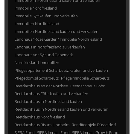
Immobilie in Nordfriesland kaufen und verkaufen
Immobilie Nordfriesland
Immobilie Sylt kaufen und verkaufen
Immobilien Nordfriesland
Immobilien Nordfriesland kaufen und verkaufen
Landhaus "Rose Garden" Immobilie Nordfriesland
Landhaus in Nordfriesland zu verkaufen
Landhaus vor Sylt und Dänemark
Nordfriesland Immobilien
Pflegeappartement Scharbeutz kaufen und verkaufen
Pflegedomizil Scharbeutz
Pflegeimmobilie Scharbeutz
Reetdachhaus an der Nordsee
Reetdachhaus Föhr
Reetdachhaus Föhr kaufen und verkaufen
Reetdachhaus in Nordfriesland kaufen
Reetdachhaus in Nordfriesland kaufen und verkaufen
Reetdachhaus Nordfriesland
Reetdachhaus Risum-Lindholm
Renditeobjekt Düsseldorf
SIERA Fund
SIERA Impact Fund
SIERA Impact Growth Fund