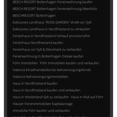
BEECH RESORT Boltenhagen Ferienwohnung kaufen
BEECH RESORT Boltenhagen Ferienwohnung Meerblick
BEECHRESORT Boltenhagen
Exklusives Landhaus "ROSE GARDEN" direkt vor Sylt!
Exklusives Landhaus in Nordfriesland zu verkaufen
Ferienhaus in Nordfriesland Verkauf provisionsfrei
Ferienhaus Nordfriesland kaufen
Ferienhaus vor Sylt & Dänemark zu verkaufen
Ferienwohnung in Boltenhagen Ostsee kaufen
Föhr Immobilien
Föhr Immobilien kaufen und verkaufen
Habona Einzelhandelsfonds Nahversorgungsfonds
Habona Nahversorgungsimmobilien
Haus in Nordfriesland kaufen
Haus in Nordfriesland kaufen und verkaufen
Haus in Westerland Sylt zu verkaufen
Haus in Wyk auf Föhr
Häuser Ferienimmobilien Kapitalanlage
Immobilie Föhr kaufen und verkaufen