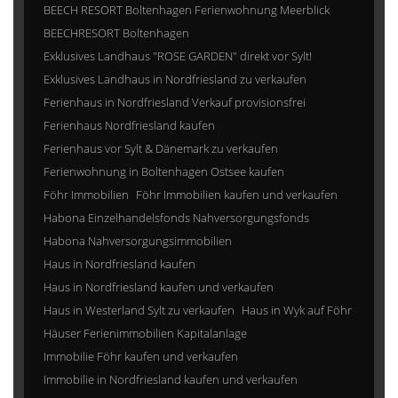
BEECH RESORT Boltenhagen Ferienwohnung Meerblick
BEECHRESORT Boltenhagen
Exklusives Landhaus "ROSE GARDEN" direkt vor Sylt!
Exklusives Landhaus in Nordfriesland zu verkaufen
Ferienhaus in Nordfriesland Verkauf provisionsfrei
Ferienhaus Nordfriesland kaufen
Ferienhaus vor Sylt & Dänemark zu verkaufen
Ferienwohnung in Boltenhagen Ostsee kaufen
Föhr Immobilien
Föhr Immobilien kaufen und verkaufen
Habona Einzelhandelsfonds Nahversorgungsfonds
Habona Nahversorgungsimmobilien
Haus in Nordfriesland kaufen
Haus in Nordfriesland kaufen und verkaufen
Haus in Westerland Sylt zu verkaufen
Haus in Wyk auf Föhr
Häuser Ferienimmobilien Kapitalanlage
Immobilie Föhr kaufen und verkaufen
Immobilie in Nordfriesland kaufen und verkaufen