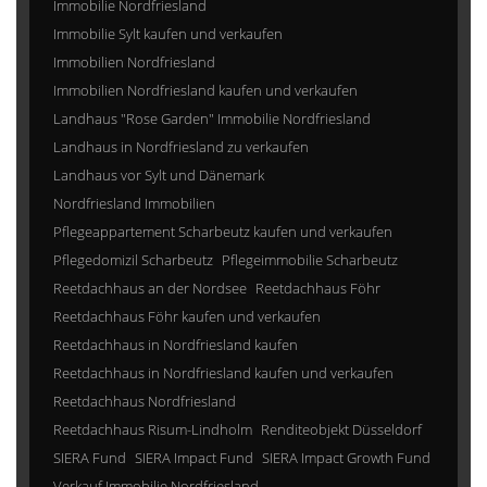
Immobilie Nordfriesland
Immobilie Sylt kaufen und verkaufen
Immobilien Nordfriesland
Immobilien Nordfriesland kaufen und verkaufen
Landhaus "Rose Garden" Immobilie Nordfriesland
Landhaus in Nordfriesland zu verkaufen
Landhaus vor Sylt und Dänemark
Nordfriesland Immobilien
Pflegeappartement Scharbeutz kaufen und verkaufen
Pflegedomizil Scharbeutz
Pflegeimmobilie Scharbeutz
Reetdachhaus an der Nordsee
Reetdachhaus Föhr
Reetdachhaus Föhr kaufen und verkaufen
Reetdachhaus in Nordfriesland kaufen
Reetdachhaus in Nordfriesland kaufen und verkaufen
Reetdachhaus Nordfriesland
Reetdachhaus Risum-Lindholm
Renditeobjekt Düsseldorf
SIERA Fund
SIERA Impact Fund
SIERA Impact Growth Fund
Verkauf Immobilie Nordfriesland