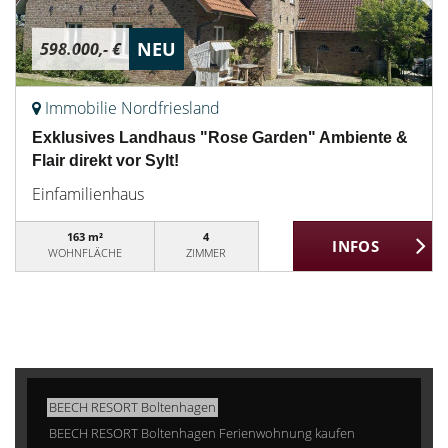
NEU
598.000,- €
Immobilie Nordfriesland
Exklusives Landhaus "Rose Garden" Ambiente &
Flair direkt vor Sylt!
Einfamilienhaus
163 m²
4
WOHNFLÄCHE
ZIMMER
BEECH RESORT Boltenhagen
BEECH RESORT Boltenhagen Ferienwohnung kaufen