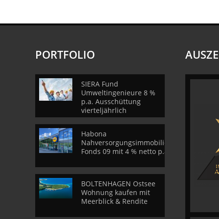
PORTFOLIO
AUSZ
SIERA Fund
Umweltingenieure 8 %
p.a. Ausschüttung
vierteljährlich
Habona
Nahversorgungsimmobilien
Fonds 09 mit 4 % netto p.a.
BOLTENHAGEN Ostsee
Wohnung kaufen mit
Meerblick & Rendite