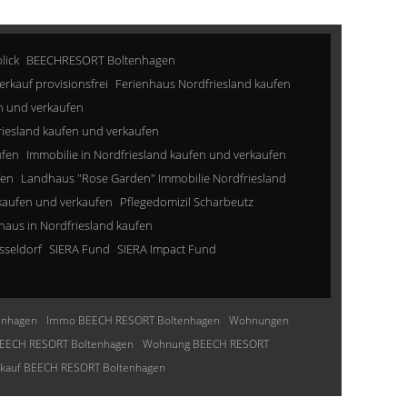
lick
BEECHRESORT Boltenhagen
erkauf provisionsfrei
Ferienhaus Nordfriesland kaufen
n und verkaufen
riesland kaufen und verkaufen
ufen
Immobilie in Nordfriesland kaufen und verkaufen
fen
Landhaus "Rose Garden" Immobilie Nordfriesland
kaufen und verkaufen
Pflegedomizil Scharbeutz
aus in Nordfriesland kaufen
sseldorf
SIERA Fund
SIERA Impact Fund
enhagen
Immo BEECH RESORT Boltenhagen
Wohnungen
EECH RESORT Boltenhagen
Wohnung BEECH RESORT
nkauf BEECH RESORT Boltenhagen