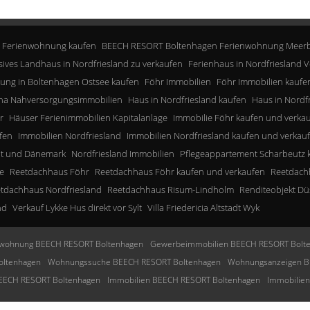
 Ferienwohnung kaufen
BEECH RESORT Boltenhagen Ferienwohnung Meerb
sives Landhaus in Nordfriesland zu verkaufen
Ferienhaus in Nordfriesland V
ung in Boltenhagen Ostsee kaufen
Föhr Immobilien
Föhr Immobilien kaufe
a Nahversorgungsimmobilien
Haus in Nordfriesland kaufen
Haus in Nordf
r
Häuser Ferienimmobilien Kapitalanlage
Immobilie Föhr kaufen und verka
fen
Immobilien Nordfriesland
Immobilien Nordfriesland kaufen und verkau
lt und Dänemark
Nordfriesland Immobilien
Pflegeappartement Scharbeutz 
e
Reetdachhaus Föhr
Reetdachhaus Föhr kaufen und verkaufen
Reetdachh
tdachhaus Nordfriesland
Reetdachhaus Risum-Lindholm
Renditeobjekt Dü
nd
Verkauf Lykke Hus direkt vor Sylt
Villa Friedericia Altstadt Wyk
wohnung BEECH RESORT Boltenhagen
Gewerbeimmobilien BEECH RESORT Bolt
oltenhagen
Wohnungssuche BEECH RESORT Boltenhagen
Wohnungsanzeigen B
BEECH RESORT Boltenhagen
Immobilien BEECH RESORT Boltenhagen
Immobilie