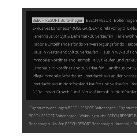
BEECH RESORT Boltenhagen
BEECH RESORT Boltenhagen
Exklusives Landhaus "ROSE GARDEN" direkt vor Sylt!
Exklu
Ferienhaus vor Sylt & Dänemark zu verkaufen
Ferienwohn
Habona Einzelhandelsfonds Nahversorgungsfonds
Habon
Haus in Westerland Sylt zu verkaufen
Haus in Wyk auf Föh
Immobilie Nordfriesland
Immobilie Sylt kaufen und verkau
Landhaus in Nordfriesland zu verkaufen
Landhaus vor Sy
Pflegeimmobilie Scharbeutz
Reetdachhaus an der Nordse
Reetdachhaus in Nordfriesland kaufen und verkaufen
Ree
SIERA Impact Growth Fund
Verkauf Immobilie Nordfriesla
Eigentumswohnungen BEECH RESORT Boltenhagen
Eigentums
BEECH RESORT Boltenhagen
Wohnung suche BEECH RESORT B
Boltenhagen
kaufen BEECH RESORT Boltenhagen
Immobilie 