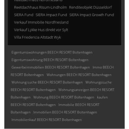
Reetdachhaus Risum-Lindholm
Renditeobjekt Düsseldorf
SIERA Fund
SIERA Impact Fund
SIERA Impact Growth Fund
Verkauf Immobilie Nordfriesland
Verkauf Lykke Hus direkt vor Sylt
Villa Friedericia Altstadt Wyk
Eigentumswohnungen BEECH RESORT Boltenhagen
Eigentumswohnung BEECH RESORT Boltenhagen
Gewerbeimmobilien BEECH RESORT Boltenhagen
Immo BEECH
RESORT Boltenhagen
Wohnungen BEECH RESORT Boltenhagen
Wohnung suche BEECH RESORT Boltenhagen
Wohnungssuche
BEECH RESORT Boltenhagen
Wohnungsanzeigen BEECH RESORT
Boltenhagen
Wohnung BEECH RESORT Boltenhagen
kaufen
BEECH RESORT Boltenhagen
Immobilie BEECH RESORT
Boltenhagen
Immobilien BEECH RESORT Boltenhagen
Immobilienkauf BEECH RESORT Boltenhagen