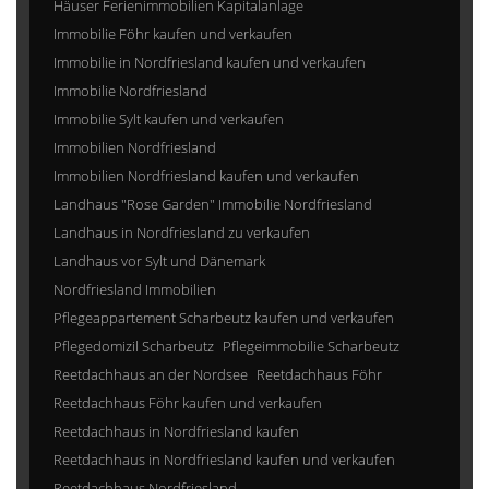
Häuser Ferienimmobilien Kapitalanlage
Immobilie Föhr kaufen und verkaufen
Immobilie in Nordfriesland kaufen und verkaufen
Immobilie Nordfriesland
Immobilie Sylt kaufen und verkaufen
Immobilien Nordfriesland
Immobilien Nordfriesland kaufen und verkaufen
Landhaus "Rose Garden" Immobilie Nordfriesland
Landhaus in Nordfriesland zu verkaufen
Landhaus vor Sylt und Dänemark
Nordfriesland Immobilien
Pflegeappartement Scharbeutz kaufen und verkaufen
Pflegedomizil Scharbeutz
Pflegeimmobilie Scharbeutz
Reetdachhaus an der Nordsee
Reetdachhaus Föhr
Reetdachhaus Föhr kaufen und verkaufen
Reetdachhaus in Nordfriesland kaufen
Reetdachhaus in Nordfriesland kaufen und verkaufen
Reetdachhaus Nordfriesland