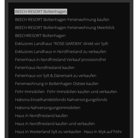
BEECH RESORT Boltenhagen
BEECH RESORT Boltenhagen Ferienwohnung kaufen
BEECH RESORT Boltenhagen Ferienwohnung Meerblick
BEECHRESORT Boltenhagen
Exklusives Landhaus "ROSE GARDEN" direkt vor Sylt!
Exklusives Landhaus in Nordfriesland zu verkaufen
Ferienhaus in Nordfriesland Verkauf provisionsfrei
Ferienhaus Nordfriesland kaufen
Ferienhaus vor Sylt & Dänemark zu verkaufen
Ferienwohnung in Boltenhagen Ostsee kaufen
Föhr Immobilien
Föhr Immobilien kaufen und verkaufen
Habona Einzelhandelsfonds Nahversorgungsfonds
Habona Nahversorgungsimmobilien
Haus in Nordfriesland kaufen
Haus in Nordfriesland kaufen und verkaufen
Haus in Westerland Sylt zu verkaufen
Haus in Wyk auf Föhr