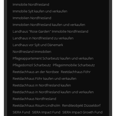
Immobilie Nordfriesland
Immobilie Sylt kaufen und verkaufen
Immobilien Nordfriesland
Immobilien Nordfriesland kaufen und verkaufen
Landhaus "Rose Garden" Immobilie Nordfriesland
Landhaus in Nordfriesland zu verkaufen
Landhaus vor Sylt und Dänemark
Nordfriesland Immobilien
Pflegeappartement Scharbeutz kaufen und verkaufen
Pflegedomizil Scharbeutz
Pflegeimmobilie Scharbeutz
Reetdachhaus an der Nordsee
Reetdachhaus Föhr
Reetdachhaus Föhr kaufen und verkaufen
Reetdachhaus in Nordfriesland kaufen
Reetdachhaus in Nordfriesland kaufen und verkaufen
Reetdachhaus Nordfriesland
Reetdachhaus Risum-Lindholm
Renditeobjekt Düsseldorf
SIERA Fund
SIERA Impact Fund
SIERA Impact Growth Fund