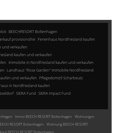
lick
BEECHRESORT Boltenhagen
erkauf provisionsfrei
Ferienhaus Nordfriesland kaufen
n und verkaufen
riesland kaufen und verkaufen
ufen
Immobilie in Nordfriesland kaufen und verkaufen
fen
Landhaus "Rose Garden" Immobilie Nordfriesland
kaufen und verkaufen
Pflegedomizil Scharbeutz
aus in Nordfriesland kaufen
sseldorf
SIERA Fund
SIERA Impact Fund
enhagen
Immo BEECH RESORT Boltenhagen
Wohnungen
EECH RESORT Boltenhagen
Wohnung BEECH RESORT
nkauf BEECH RESORT Boltenhagen