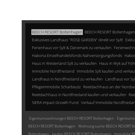
BEECH RESORT Boltenhagen
BEECH RESORT Boltenhagen
Exklusives Landhaus "ROSE GARDEN" direkt vor Sylt!
Exklu
Ferienhaus vor Sylt & Dänemark zu verkaufen
Ferienwohn
Habona Einzelhandelsfonds Nahversorgungsfonds
Habon
Haus in Westerland Sylt zu verkaufen
Haus in Wyk auf Föh
Immobilie Nordfriesland
Immobilie Sylt kaufen und verkau
Landhaus in Nordfriesland zu verkaufen
Landhaus vor Sy
Pflegeimmobilie Scharbeutz
Reetdachhaus an der Nordse
Reetdachhaus in Nordfriesland kaufen und verkaufen
Ree
SIERA Impact Growth Fund
Verkauf Immobilie Nordfriesla
Eigentumswohnungen BEECH RESORT Boltenhagen
Eigentums
BEECH RESORT Boltenhagen
Wohnung suche BEECH RESORT B
Boltenhagen
kaufen BEECH RESORT Boltenhagen
Immobilie 