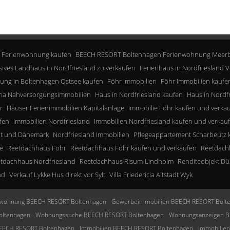
 Ferienwohnung kaufen
BEECH RESORT Boltenhagen Ferienwohnung Meerb
sives Landhaus in Nordfriesland zu verkaufen
Ferienhaus in Nordfriesland V
ung in Boltenhagen Ostsee kaufen
Föhr Immobilien
Föhr Immobilien kaufe
a Nahversorgungsimmobilien
Haus in Nordfriesland kaufen
Haus in Nordf
r
Häuser Ferienimmobilien Kapitalanlage
Immobilie Föhr kaufen und verka
fen
Immobilien Nordfriesland
Immobilien Nordfriesland kaufen und verkau
lt und Dänemark
Nordfriesland Immobilien
Pflegeappartement Scharbeutz 
e
Reetdachhaus Föhr
Reetdachhaus Föhr kaufen und verkaufen
Reetdachh
tdachhaus Nordfriesland
Reetdachhaus Risum-Lindholm
Renditeobjekt Dü
nd
Verkauf Lykke Hus direkt vor Sylt
Villa Friedericia Altstadt Wyk
wohnung BEECH RESORT Boltenhagen
Gewerbeimmobilien BEECH RESORT Bolt
oltenhagen
Wohnungssuche BEECH RESORT Boltenhagen
Wohnungsanzeigen B
BEECH RESORT Boltenhagen
Immobilien BEECH RESORT Boltenhagen
Immobilie