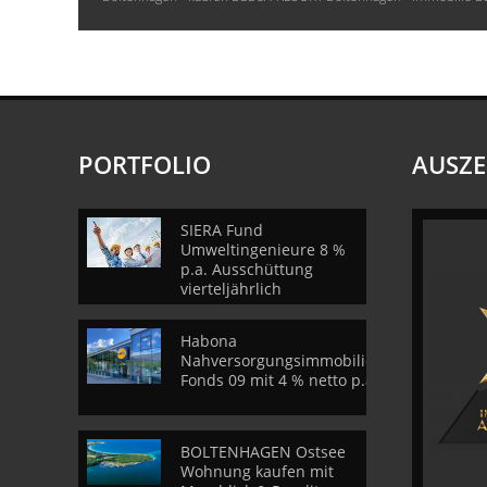
PORTFOLIO
AUSZ
SIERA Fund
Umweltingenieure 8 %
p.a. Ausschüttung
vierteljährlich
Habona
Nahversorgungsimmobilien
Fonds 09 mit 4 % netto p.a.
BOLTENHAGEN Ostsee
Wohnung kaufen mit