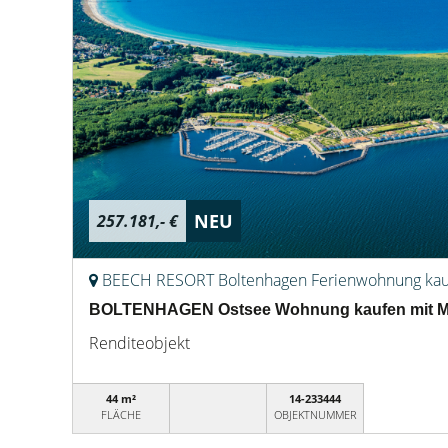
NEU
257.181,- €
BEECH RESORT Boltenhagen Ferienwohnung ka
BOLTENHAGEN Ostsee Wohnung kaufen mit Me
Renditeobjekt
44 m²
14-233444
FLÄCHE
OBJEKTNUMMER