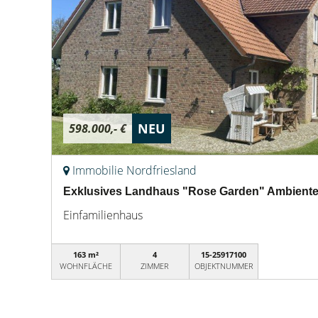
NEU
598.000,- €
Immobilie Nordfriesland
Exklusives Landhaus "Rose Garden" Ambiente & 
Einfamilienhaus
163 m²
4
15-25917100
WOHNFLÄCHE
ZIMMER
OBJEKTNUMMER