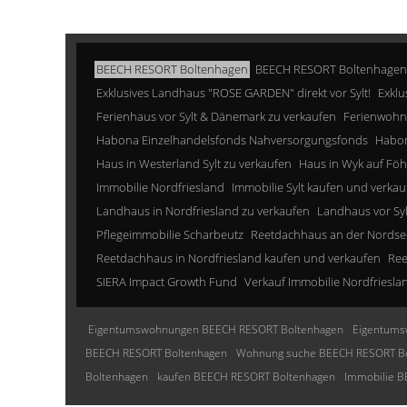
BEECH RESORT Boltenhagen
BEECH RESORT Boltenhagen
Exklusives Landhaus "ROSE GARDEN" direkt vor Sylt!
Exklu
Ferienhaus vor Sylt & Dänemark zu verkaufen
Ferienwohn
Habona Einzelhandelsfonds Nahversorgungsfonds
Habon
Haus in Westerland Sylt zu verkaufen
Haus in Wyk auf Föh
Immobilie Nordfriesland
Immobilie Sylt kaufen und verkau
Landhaus in Nordfriesland zu verkaufen
Landhaus vor Sy
Pflegeimmobilie Scharbeutz
Reetdachhaus an der Nordse
Reetdachhaus in Nordfriesland kaufen und verkaufen
Ree
SIERA Impact Growth Fund
Verkauf Immobilie Nordfriesla
Eigentumswohnungen BEECH RESORT Boltenhagen
Eigentums
BEECH RESORT Boltenhagen
Wohnung suche BEECH RESORT B
Boltenhagen
kaufen BEECH RESORT Boltenhagen
Immobilie 