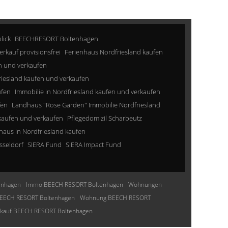
lick
BEECHRESORT Boltenhagen
erkauf provisionsfrei
Ferienhaus Nordfriesland kaufen
n und verkaufen
riesland kaufen und verkaufen
ufen
Immobilie in Nordfriesland kaufen und verkaufen
fen
Landhaus "Rose Garden" Immobilie Nordfriesland
kaufen und verkaufen
Pflegedomizil Scharbeutz
aus in Nordfriesland kaufen
sseldorf
SIERA Fund
SIERA Impact Fund
enhagen
Immo BEECH RESORT Boltenhagen
Wohnungen
EECH RESORT Boltenhagen
Wohnung BEECH RESORT
nkauf BEECH RESORT Boltenhagen