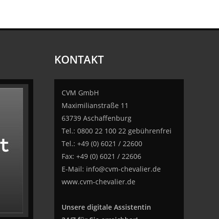
KONTAKT
CVM GmbH
Maximilianstraße 11
63739 Aschaffenburg
Tel.: 0800 22 100 22 gebührenfrei
Tel.: +49 (0) 6021 / 22600
Fax: +49 (0) 6021 / 22606
E-Mail:
info@cvm-chevalier.de
www.cvm-chevalier.de
Unsere digitale Assistentin