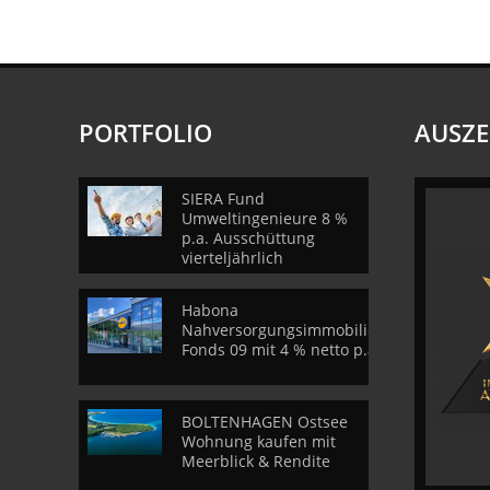
PORTFOLIO
AUSZ
SIERA Fund
Umweltingenieure 8 %
p.a. Ausschüttung
vierteljährlich
Habona
Nahversorgungsimmobilien
Fonds 09 mit 4 % netto p.a.
BOLTENHAGEN Ostsee
Wohnung kaufen mit
Meerblick & Rendite