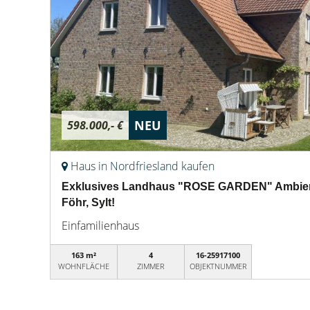
NEU
598.000,- €
Haus in Nordfriesland kaufen
Exklusives Landhaus "ROSE GARDEN" Ambiente
Föhr, Sylt!
Einfamilienhaus
163 m²
4
16-25917100
WOHNFLÄCHE
ZIMMER
OBJEKTNUMMER