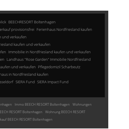
lick
BEECHRESORT Boltenhagen
erkauf provisionsfrei
Ferienhaus Nordfriesland kaufen
n und verkaufen
riesland kaufen und verkaufen
ufen
Immobilie in Nordfriesland kaufen und verkaufen
fen
Landhaus "Rose Garden" Immobilie Nordfriesland
kaufen und verkaufen
Pflegedomizil Scharbeutz
aus in Nordfriesland kaufen
sseldorf
SIERA Fund
SIERA Impact Fund
enhagen
Immo BEECH RESORT Boltenhagen
Wohnungen
EECH RESORT Boltenhagen
Wohnung BEECH RESORT
nkauf BEECH RESORT Boltenhagen