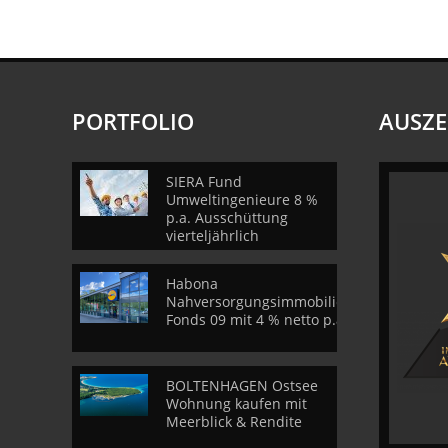
PORTFOLIO
AUSZ
SIERA Fund
Umweltingenieure 8 %
p.a. Ausschüttung
vierteljährlich
Habona
Nahversorgungsimmobilien
Fonds 09 mit 4 % netto p.a.
BOLTENHAGEN Ostsee
Wohnung kaufen mit
Meerblick & Rendite