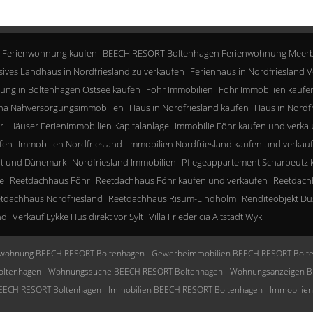
 Ferienwohnung kaufen
BEECH RESORT Boltenhagen Ferienwohnung Meerb
sives Landhaus in Nordfriesland zu verkaufen
Ferienhaus in Nordfriesland V
ung in Boltenhagen Ostsee kaufen
Föhr Immobilien
Föhr Immobilien kaufe
a Nahversorgungsimmobilien
Haus in Nordfriesland kaufen
Haus in Nordf
r
Häuser Ferienimmobilien Kapitalanlage
Immobilie Föhr kaufen und verka
fen
Immobilien Nordfriesland
Immobilien Nordfriesland kaufen und verkau
lt und Dänemark
Nordfriesland Immobilien
Pflegeappartement Scharbeutz 
e
Reetdachhaus Föhr
Reetdachhaus Föhr kaufen und verkaufen
Reetdachh
tdachhaus Nordfriesland
Reetdachhaus Risum-Lindholm
Renditeobjekt Dü
nd
Verkauf Lykke Hus direkt vor Sylt
Villa Friedericia Altstadt Wyk
wohnung BEECH RESORT Boltenhagen
Gewerbeimmobilien BEECH RESORT Bolt
oltenhagen
Wohnungssuche BEECH RESORT Boltenhagen
Wohnungsanzeigen B
BEECH RESORT Boltenhagen
Immobilien BEECH RESORT Boltenhagen
Immobilie