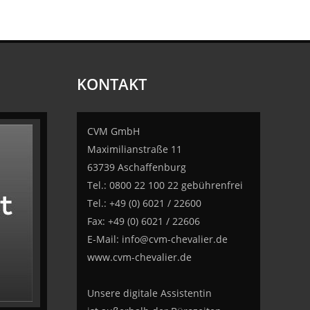
KONTAKT
CVM GmbH
Maximilianstraße 11
63739 Aschaffenburg
Tel.: 0800 22 100 22 gebührenfrei
Tel.: +49 (0) 6021 / 22600
Fax: +49 (0) 6021 / 22606
E-Mail:
info@cvm-chevalier.de
www.cvm-chevalier.de
Unsere digitale Assistentin