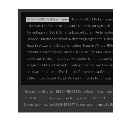
BEECH RESORT Boltenhagen
BEECH RESORT Boltenhagen
Exklusives Landhaus "ROSE GARDEN" direkt vor Sylt!
Exklu
Ferienhaus vor Sylt & Dänemark zu verkaufen
Ferienwohn
Habona Einzelhandelsfonds Nahversorgungsfonds
Habon
Haus in Westerland Sylt zu verkaufen
Haus in Wyk auf Föh
Immobilie Nordfriesland
Immobilie Sylt kaufen und verkau
Landhaus in Nordfriesland zu verkaufen
Landhaus vor Sy
Pflegeimmobilie Scharbeutz
Reetdachhaus an der Nordse
Reetdachhaus in Nordfriesland kaufen und verkaufen
Ree
SIERA Impact Growth Fund
Verkauf Immobilie Nordfriesla
Eigentumswohnungen BEECH RESORT Boltenhagen
Eigentums
BEECH RESORT Boltenhagen
Wohnung suche BEECH RESORT B
Boltenhagen
kaufen BEECH RESORT Boltenhagen
Immobilie 