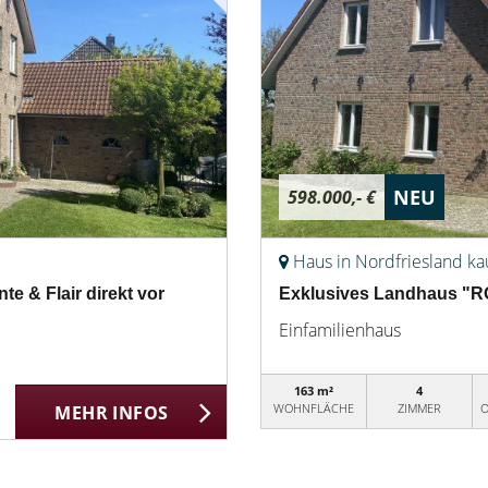
NEU
598.000,- €
Haus in Nordfriesland ka
 & Flair direkt vor
Exklusives Landhaus "RO
Einfamilienhaus
163 m²
4
WOHNFLÄCHE
ZIMMER
O
MEHR INFOS