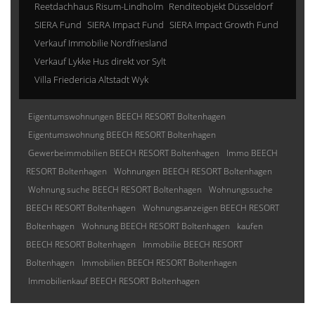
Reetdachhaus Risum-Lindholm
Renditeobjekt Düsseldorf
SIERA Fund
SIERA Impact Fund
SIERA Impact Growth Fund
Verkauf Immobilie Nordfriesland
Verkauf Lykke Hus direkt vor Sylt
Villa Friedericia Altstadt Wyk
Eigentumswohnungen BEECH RESORT Boltenhagen
Eigentumswohnung BEECH RESORT Boltenhagen
Gewerbeimmobilien BEECH RESORT Boltenhagen
Immo BEECH
RESORT Boltenhagen
Wohnungen BEECH RESORT Boltenhagen
Wohnung suche BEECH RESORT Boltenhagen
Wohnungssuche
BEECH RESORT Boltenhagen
Wohnungsanzeigen BEECH RESORT
Boltenhagen
Wohnung BEECH RESORT Boltenhagen
kaufen
BEECH RESORT Boltenhagen
Immobilie BEECH RESORT
Boltenhagen
Immobilien BEECH RESORT Boltenhagen
Immobilienkauf BEECH RESORT Boltenhagen