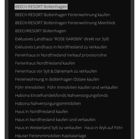
BEECH RESORT Boltenhagen
BEECH RESORT Boltenhagen Ferienwohnung kaufen
BEECH RESORT Boltenhagen Ferienwohnung Meerblick
BEECHRESORT Boltenhagen
Exklusives Landhaus "ROSE GARDEN" direkt vor Sylt!
Exklusives Landhaus in Nordfriesland zu verkaufen
Ferienhaus in Nordfriesland Verkauf provisionsfrei
Ferienhaus Nordfriesland kaufen
Ferienhaus vor Sylt & Dänemark zu verkaufen
Ferienwohnung in Boltenhagen Ostsee kaufen
Föhr Immobilien
Föhr Immobilien kaufen und verkaufen
Habona Einzelhandelsfonds Nahversorgungsfonds
Habona Nahversorgungsimmobilien
Haus in Nordfriesland kaufen
Haus in Nordfriesland kaufen und verkaufen
Haus in Westerland Sylt zu verkaufen
Haus in Wyk auf Föhr
Häuser Ferienimmobilien Kapitalanlage