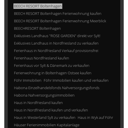
BEECH RESORT Boltenhagen
BEECH RESORT Boltenhagen Ferienwohnung kaufen
BEECH RESORT Boltenhagen Ferienwohnung Meerblick
BEECHRESORT Boltenhagen
Exklusives Landhaus "ROSE GARDEN" direkt vor Sylt!
Exklusives Landhaus in Nordfriesland zu verkaufen
Ferienhaus in Nordfriesland Verkauf provisionsfrei
Ferienhaus Nordfriesland kaufen
Ferienhaus vor Sylt & Dänemark zu verkaufen
Ferienwohnung in Boltenhagen Ostsee kaufen
Föhr Immobilien
Föhr Immobilien kaufen und verkaufen
Habona Einzelhandelsfonds Nahversorgungsfonds
Habona Nahversorgungsimmobilien
Haus in Nordfriesland kaufen
Haus in Nordfriesland kaufen und verkaufen
Haus in Westerland Sylt zu verkaufen
Haus in Wyk auf Föhr
Häuser Ferienimmobilien Kapitalanlage