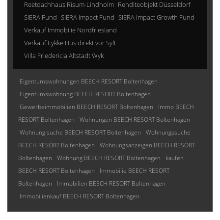
Reetdachhaus Risum-Lindholm
Renditeobjekt Düsseldorf
SIERA Fund
SIERA Impact Fund
SIERA Impact Growth Fund
Verkauf Immobilie Nordfriesland
Verkauf Lykke Hus direkt vor Sylt
Villa Friedericia Altstadt Wyk
Eigentumswohnungen BEECH RESORT Boltenhagen
Eigentumswohnung BEECH RESORT Boltenhagen
Gewerbeimmobilien BEECH RESORT Boltenhagen
Immo BEECH
RESORT Boltenhagen
Wohnungen BEECH RESORT Boltenhagen
Wohnung suche BEECH RESORT Boltenhagen
Wohnungssuche
BEECH RESORT Boltenhagen
Wohnungsanzeigen BEECH RESORT
Boltenhagen
Wohnung BEECH RESORT Boltenhagen
kaufen
BEECH RESORT Boltenhagen
Immobilie BEECH RESORT
Boltenhagen
Immobilien BEECH RESORT Boltenhagen
Immobilienkauf BEECH RESORT Boltenhagen