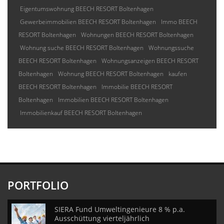
Eigentumswohnung BEECH RESORT Boltenhagen
Gewerbeimmobilien BEECH RESORT Boltenhagen
Immo BEECH
RESORT Boltenhagen
Wohnungen BEECH RESORT Boltenhagen
Wohnung suche BEECH RESORT Boltenhagen
Wohnungssuche
BEECH RESORT Boltenhagen
Wohnungsanzeigen BEECH RESORT
Boltenhagen
Wohnung BEECH RESORT Boltenhagen
kaufen
BEECH RESORT Boltenhagen
Immobilie BEECH RESORT
Boltenhagen
Immobilien BEECH RESORT Boltenhagen
Immobilienkauf BEECH RESORT Boltenhagen
PORTFOLIO
SIERA Fund Umweltingenieure 8 % p.a.
Ausschüttung vierteljährlich