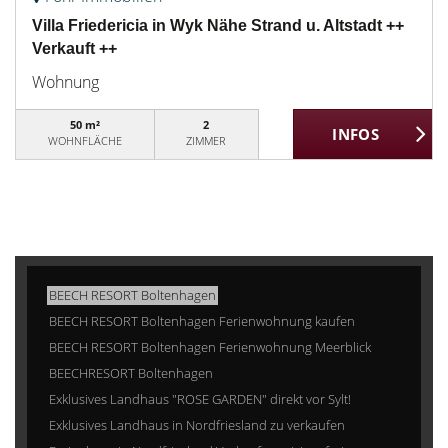
Villa Friedericia in Wyk Nähe Strand u. Altstadt ++
Verkauft ++
Wohnung
50 m²
2
WOHNFLÄCHE
ZIMMER
BEECH RESORT Boltenhagen
BEECH RESORT Boltenhagen Ferienwohnung kaufen
BEECH RESORT Boltenhagen Ferienwohnung Meerblick
BEECHRESORT Boltenhagen
Exklusives Landhaus "ROSE GARDEN" direkt vor Sylt!
Exklusives Landhaus in Nordfriesland zu verkaufen