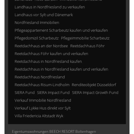
Landhaus in Nordfriesland zu verkaufen
Landhaus vor Sylt und Dänemark
Nordfriesland Immobilien
Pflegeappartement Scharbeutz kaufen und verkaufen
Pflegedomizil Scharbeutz
Pflegeimmobilie Scharbeutz
Reetdachhaus an der Nordsee
Reetdachhaus Föhr
Reetdachhaus Föhr kaufen und verkaufen
Reetdachhaus in Nordfriesland kaufen
Reetdachhaus in Nordfriesland kaufen und verkaufen
Reetdachhaus Nordfriesland
Reetdachhaus Risum-Lindholm
Renditeobjekt Düsseldorf
SIERA Fund
SIERA Impact Fund
SIERA Impact Growth Fund
Verkauf Immobilie Nordfriesland
Verkauf Lykke Hus direkt vor Sylt
Villa Friedericia Altstadt Wyk
Eigentumswohnungen BEECH RESORT Boltenhagen