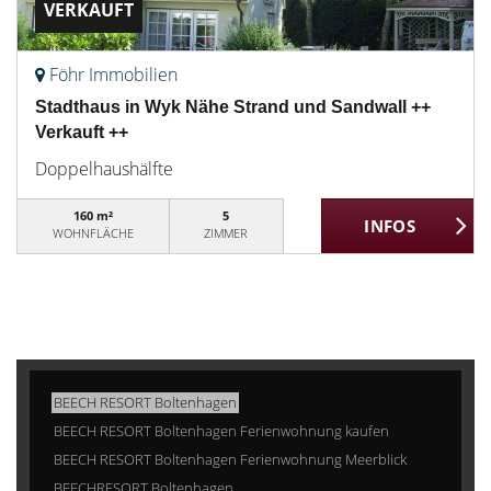
VERKAUFT
Föhr Immobilien
Stadthaus in Wyk Nähe Strand und Sandwall ++
Verkauft ++
Doppelhaushälfte
160 m²
5
WOHNFLÄCHE
ZIMMER
BEECH RESORT Boltenhagen
BEECH RESORT Boltenhagen Ferienwohnung kaufen
BEECH RESORT Boltenhagen Ferienwohnung Meerblick
BEECHRESORT Boltenhagen