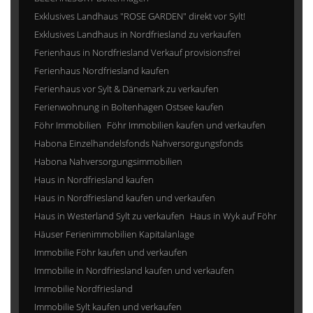
Exklusives Landhaus "ROSE GARDEN" direkt vor Sylt!
Exklusives Landhaus in Nordfriesland zu verkaufen
Ferienhaus in Nordfriesland Verkauf provisionsfrei
Ferienhaus Nordfriesland kaufen
Ferienhaus vor Sylt & Dänemark zu verkaufen
Ferienwohnung in Boltenhagen Ostsee kaufen
Föhr Immobilien
Föhr Immobilien kaufen und verkaufen
Habona Einzelhandelsfonds Nahversorgungsfonds
Habona Nahversorgungsimmobilien
Haus in Nordfriesland kaufen
Haus in Nordfriesland kaufen und verkaufen
Haus in Westerland Sylt zu verkaufen
Haus in Wyk auf Föhr
Häuser Ferienimmobilien Kapitalanlage
Immobilie Föhr kaufen und verkaufen
Immobilie in Nordfriesland kaufen und verkaufen
Immobilie Nordfriesland
Immobilie Sylt kaufen und verkaufen