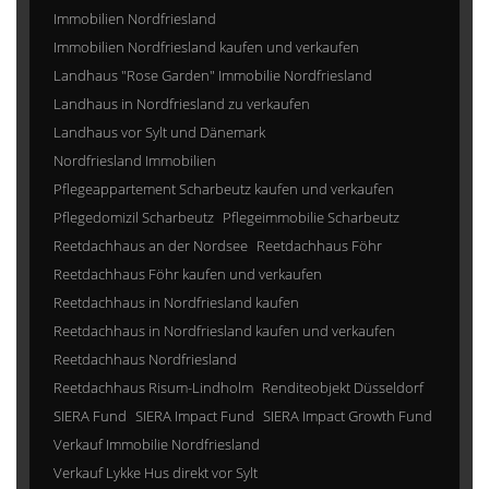
Immobilien Nordfriesland
Immobilien Nordfriesland kaufen und verkaufen
Landhaus "Rose Garden" Immobilie Nordfriesland
Landhaus in Nordfriesland zu verkaufen
Landhaus vor Sylt und Dänemark
Nordfriesland Immobilien
Pflegeappartement Scharbeutz kaufen und verkaufen
Pflegedomizil Scharbeutz
Pflegeimmobilie Scharbeutz
Reetdachhaus an der Nordsee
Reetdachhaus Föhr
Reetdachhaus Föhr kaufen und verkaufen
Reetdachhaus in Nordfriesland kaufen
Reetdachhaus in Nordfriesland kaufen und verkaufen
Reetdachhaus Nordfriesland
Reetdachhaus Risum-Lindholm
Renditeobjekt Düsseldorf
SIERA Fund
SIERA Impact Fund
SIERA Impact Growth Fund
Verkauf Immobilie Nordfriesland
Verkauf Lykke Hus direkt vor Sylt