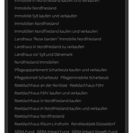
Immobilie in Nordfriesland kaufen und verkaufen
Immobilie Nordfriesland
Immobilie Sylt kaufen und verkaufen
Immobilien Nordfriesland
Immobilien Nordfriesland kaufen und verkaufen
Landhaus "Rose Garden" Immobilie Nordfriesland
Landhaus in Nordfriesland zu verkaufen
Landhaus vor Sylt und Dänemark
Nordfriesland Immobilien
Pflegeappartement Scharbeutz kaufen und verkaufen
Pflegedomizil Scharbeutz
Pflegeimmobilie Scharbeutz
Reetdachhaus an der Nordsee
Reetdachhaus Föhr
Reetdachhaus Föhr kaufen und verkaufen
Reetdachhaus in Nordfriesland kaufen
Reetdachhaus in Nordfriesland kaufen und verkaufen
Reetdachhaus Nordfriesland
Reetdachhaus Risum-Lindholm
Renditeobjekt Düsseldorf
SIERA Fund
SIERA Impact Fund
SIERA Impact Growth Fund