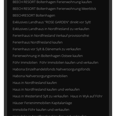
BEECH RESORT Boltenhagen Ferienwohnung kaufen
BEECH RESORT Boltenhagen Ferienwohnung Meerblick
BEECHRESORT Boltenhagen
Exklusives Landhaus "ROSE GARDEN" direkt vor Sylt!
Exklusives Landhaus in Nordfriesland zu verkaufen
Ferienhaus in Nordfriesland Verkauf provisionsfrei
Ferienhaus Nordfriesland kaufen
Ferienhaus vor Sylt & Dänemark zu verkaufen
Ferienwohnung in Boltenhagen Ostsee kaufen
Föhr Immobilien
Föhr Immobilien kaufen und verkaufen
Habona Einzelhandelsfonds Nahversorgungsfonds
Habona Nahversorgungsimmobilien
Haus in Nordfriesland kaufen
Haus in Nordfriesland kaufen und verkaufen
Haus in Westerland Sylt zu verkaufen
Haus in Wyk auf Föhr
Häuser Ferienimmobilien Kapitalanlage
Immobilie Föhr kaufen und verkaufen