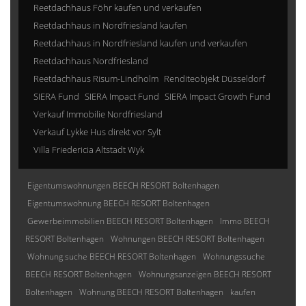
Reetdachhaus Föhr kaufen und verkaufen
Reetdachhaus in Nordfriesland kaufen
Reetdachhaus in Nordfriesland kaufen und verkaufen
Reetdachhaus Nordfriesland
Reetdachhaus Risum-Lindholm
Renditeobjekt Düsseldorf
SIERA Fund
SIERA Impact Fund
SIERA Impact Growth Fund
Verkauf Immobilie Nordfriesland
Verkauf Lykke Hus direkt vor Sylt
Villa Friedericia Altstadt Wyk
Eigentumswohnungen BEECH RESORT Boltenhagen
Eigentumswohnung BEECH RESORT Boltenhagen
Gewerbeimmobilien BEECH RESORT Boltenhagen
Immo BEECH
RESORT Boltenhagen
Wohnungen BEECH RESORT Boltenhagen
Wohnung suche BEECH RESORT Boltenhagen
Wohnungssuche
BEECH RESORT Boltenhagen
Wohnungsanzeigen BEECH RESORT
Boltenhagen
Wohnung BEECH RESORT Boltenhagen
kaufen