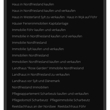
Haus in Nordfriesland kaufen
Haus in Nordfriesland kaufen und verkaufen
Haus in Westerland Sylt zu verkaufen
Haus in Wyk auf Föhr
Häuser Ferienimmobilien Kapitalanlage
Immobilie Föhr kaufen und verkaufen
Immobilie in Nordfriesland kaufen und verkaufen
Immobilie Nordfriesland
Immobilie Sylt kaufen und verkaufen
Immobilien Nordfriesland
Immobilien Nordfriesland kaufen und verkaufen
Landhaus "Rose Garden" Immobilie Nordfriesland
Landhaus in Nordfriesland zu verkaufen
Landhaus vor Sylt und Dänemark
Nordfriesland Immobilien
Pflegeappartement Scharbeutz kaufen und verkaufen
Pflegedomizil Scharbeutz
Pflegeimmobilie Scharbeutz
Reetdachhaus an der Nordsee
Reetdachhaus Föhr