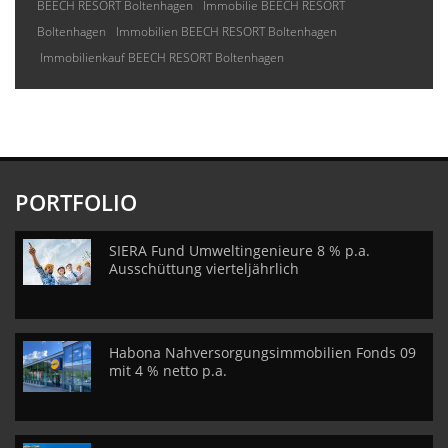
BEECH RESORT Boltenhagen
Immobilie BEECH RESORT
Boltenhagen
Immobilien BEECH RESORT Boltenhagen
Immobilienkauf BEECH RESORT Boltenhagen
PORTFOLIO
SIERA Fund Umweltingenieure 8 % p.a.
Ausschüttung vierteljährlich
Habona Nahversorgungsimmobilien Fonds 09
mit 4 % netto p.a.