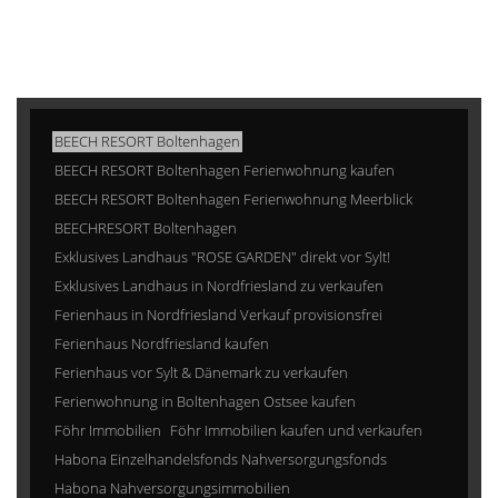
BEECH RESORT Boltenhagen
BEECH RESORT Boltenhagen Ferienwohnung kaufen
BEECH RESORT Boltenhagen Ferienwohnung Meerblick
BEECHRESORT Boltenhagen
Exklusives Landhaus "ROSE GARDEN" direkt vor Sylt!
Exklusives Landhaus in Nordfriesland zu verkaufen
Ferienhaus in Nordfriesland Verkauf provisionsfrei
Ferienhaus Nordfriesland kaufen
Ferienhaus vor Sylt & Dänemark zu verkaufen
Ferienwohnung in Boltenhagen Ostsee kaufen
Föhr Immobilien
Föhr Immobilien kaufen und verkaufen
Habona Einzelhandelsfonds Nahversorgungsfonds
Habona Nahversorgungsimmobilien