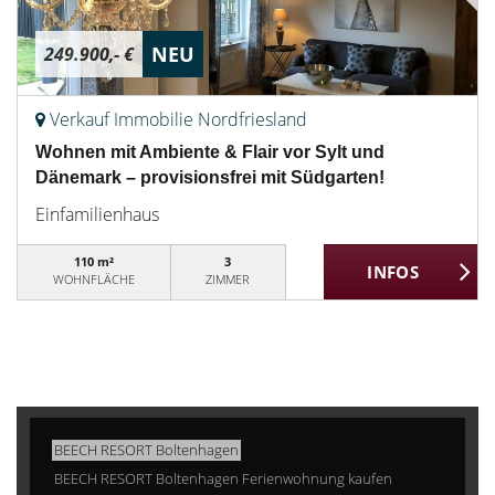
NEU
249.900,- €
Verkauf Immobilie Nordfriesland
Wohnen mit Ambiente & Flair vor Sylt und
Dänemark – provisionsfrei mit Südgarten!
Einfamilienhaus
110 m²
3
WOHNFLÄCHE
ZIMMER
BEECH RESORT Boltenhagen
BEECH RESORT Boltenhagen Ferienwohnung kaufen