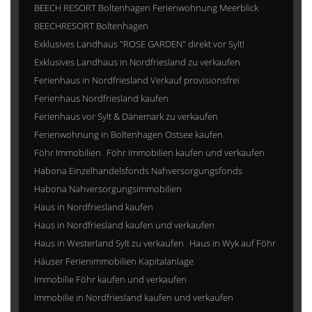
BEECH RESORT Boltenhagen Ferienwohnung Meerblick
BEECHRESORT Boltenhagen
Exklusives Landhaus "ROSE GARDEN" direkt vor Sylt!
Exklusives Landhaus in Nordfriesland zu verkaufen
Ferienhaus in Nordfriesland Verkauf provisionsfrei
Ferienhaus Nordfriesland kaufen
Ferienhaus vor Sylt & Dänemark zu verkaufen
Ferienwohnung in Boltenhagen Ostsee kaufen
Föhr Immobilien
Föhr Immobilien kaufen und verkaufen
Habona Einzelhandelsfonds Nahversorgungsfonds
Habona Nahversorgungsimmobilien
Haus in Nordfriesland kaufen
Haus in Nordfriesland kaufen und verkaufen
Haus in Westerland Sylt zu verkaufen
Haus in Wyk auf Föhr
Häuser Ferienimmobilien Kapitalanlage
Immobilie Föhr kaufen und verkaufen
Immobilie in Nordfriesland kaufen und verkaufen