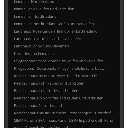
Immobilie Nordfriesland
Immobilie Sylt kaufen und verkaufen
Immobilien Nordfriesland
Immobilien Nordfriesland kaufen und verkaufen
Landhaus "Rose Garden" Immobilie Nordfriesland
Landhaus in Nordfriesland zu verkaufen
Landhaus vor Sylt und Dänemark
Nordfriesland Immobilien
Pflegeappartement Scharbeutz kaufen und verkaufen
Pflegedomizil Scharbeutz
Pflegeimmobilie Scharbeutz
Reetdachhaus an der Nordsee
Reetdachhaus Föhr
Reetdachhaus Föhr kaufen und verkaufen
Reetdachhaus in Nordfriesland kaufen
Reetdachhaus in Nordfriesland kaufen und verkaufen
Reetdachhaus Nordfriesland
Reetdachhaus Risum-Lindholm
Renditeobjekt Düsseldorf
SIERA Fund
SIERA Impact Fund
SIERA Impact Growth Fund
Verkauf Immobilie Nordfriesland