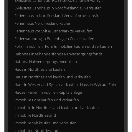
Exklusives Landhaus "ROSE GARDEN" direkt vor Sylt!
Exklusives Landhaus in Nordfriesland zu verkaufen
Ferienhaus in Nordfriesland Verkauf provisionsfrei
Ferienhaus Nordfriesland kaufen
Ferienhaus vor Sylt & Dänemark zu verkaufen
Ferienwohnung in Boltenhagen Ostsee kaufen
Föhr Immobilien
Föhr Immobilien kaufen und verkaufen
Habona Einzelhandelsfonds Nahversorgungsfonds
Habona Nahversorgungsimmobilien
Haus in Nordfriesland kaufen
Haus in Nordfriesland kaufen und verkaufen
Haus in Westerland Sylt zu verkaufen
Haus in Wyk auf Föhr
Häuser Ferienimmobilien Kapitalanlage
Immobilie Föhr kaufen und verkaufen
Immobilie in Nordfriesland kaufen und verkaufen
Immobilie Nordfriesland
Immobilie Sylt kaufen und verkaufen
Immobilien Nordfriesland