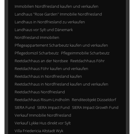
Immobilien Nordfriesland kaufen und verkaufen
Landhaus "Rose Garden" Immobilie Nordfriesland
Landhaus in Nordfriesland zu verkaufen
Landhaus vor Sylt und Dänemark
Nordfriesland Immobilien
Pflegeappartement Scharbeutz kaufen und verkaufen
Pflegedomizil Scharbeutz
Pflegeimmobilie Scharbeutz
Reetdachhaus an der Nordsee
Reetdachhaus Föhr
Reetdachhaus Föhr kaufen und verkaufen
Reetdachhaus in Nordfriesland kaufen
Reetdachhaus in Nordfriesland kaufen und verkaufen
Reetdachhaus Nordfriesland
Reetdachhaus Risum-Lindholm
Renditeobjekt Düsseldorf
SIERA Fund
SIERA Impact Fund
SIERA Impact Growth Fund
Verkauf Immobilie Nordfriesland
Verkauf Lykke Hus direkt vor Sylt
Villa Friedericia Altstadt Wyk