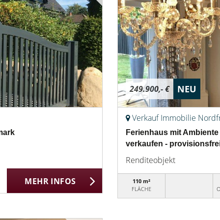
NEU
249.900,- €
Verkauf Immobilie Nordf
mark
Ferienhaus mit Ambiente 
verkaufen - provisionsfrei
Renditeobjekt
MEHR INFOS
110 m²
FLÄCHE
O