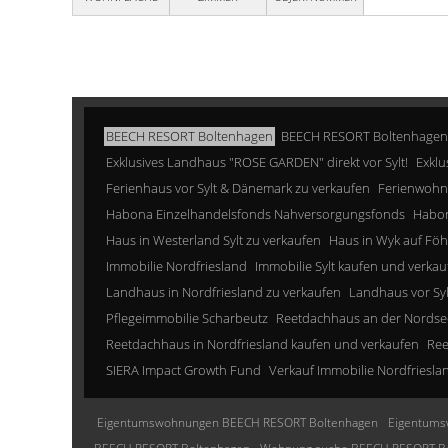
BEECH RESORT Boltenhagen
BEECH RESORT Boltenhagen
Exklusives Landhaus "ROSE GARDEN" direkt vor Sylt!
Exklu
Ferienhaus vor Sylt & Dänemark zu verkaufen
Ferienwohn
Habona Einzelhandelsfonds Nahversorgungsfonds
Habon
Haus in Westerland Sylt zu verkaufen
Haus in Wyk auf Föh
Immobilie Nordfriesland
Immobilie Sylt kaufen und verkau
Landhaus in Nordfriesland zu verkaufen
Landhaus vor Sy
Pflegeimmobilie Scharbeutz
Reetdachhaus an der Nordse
Reetdachhaus in Nordfriesland kaufen und verkaufen
Ree
SIERA Impact Growth Fund
Verkauf Immobilie Nordfriesla
Eigentumswohnungen BEECH RESORT Boltenhagen
Eigentums