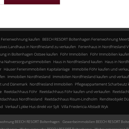
 Ferienwohnung kaufen
BEECH RESORT Boltenhagen Ferienwohnung Meerb
sives Landhaus in Nordfriesland zu verkaufen
Ferienhaus in Nordfriesland V
ung in Boltenhagen Ostsee kaufen
Föhr Immobilien
Föhr Immobilien kaufe
a Nahversorgungsimmobilien
Haus in Nordfriesland kaufen
Haus in Nordf
r
Häuser Ferienimmobilien Kapitalanlage
Immobilie Föhr kaufen und verka
fen
Immobilien Nordfriesland
Immobilien Nordfriesland kaufen und verkau
lt und Dänemark
Nordfriesland Immobilien
Pflegeappartement Scharbeutz 
e
Reetdachhaus Föhr
Reetdachhaus Föhr kaufen und verkaufen
Reetdachh
tdachhaus Nordfriesland
Reetdachhaus Risum-Lindholm
Renditeobjekt Dü
nd
Verkauf Lykke Hus direkt vor Sylt
Villa Friedericia Altstadt Wyk
wohnung BEECH RESORT Boltenhagen
Gewerbeimmobilien BEECH RESORT Bolt