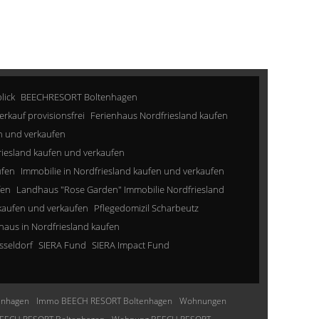
lick
BEECHRESORT Boltenhagen
erkauf provisionsfrei
Ferienhaus Nordfriesland kaufen
n und verkaufen
riesland kaufen und verkaufen
ufen
Immobilie in Nordfriesland kaufen und verkaufen
fen
Landhaus "Rose Garden" Immobilie Nordfriesland
kaufen und verkaufen
Pflegedomizil Scharbeutz
aus in Nordfriesland kaufen
sseldorf
SIERA Fund
SIERA Impact Fund
enhagen
Immo BEECH RESORT Boltenhagen
Wohnungen