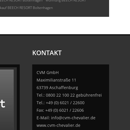
EECH RESORT Boltenhagen
Wohnung BEECH RESORT
nkauf BEECH RESORT Boltenhagen
KONTAKT
CVM GmbH
Maximilianstraße 11
63739 Aschaffenburg
Tel.: 0800 22 100 22 gebührenfrei
Tel.: +49 (0) 6021 / 22600
Fax: +49 (0) 6021 / 22606
E-Mail:
info@cvm-chevalier.de
www.cvm-chevalier.de