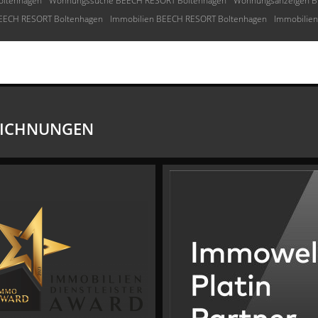
oltenhagen
Wohnungssuche BEECH RESORT Boltenhagen
Wohnungsanzeigen B
BEECH RESORT Boltenhagen
Immobilien BEECH RESORT Boltenhagen
Immobilie
EICHNUNGEN