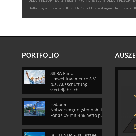
BEECH RESORT Boltenhagen
Wohnung suche BEECH RESORT B
Boltenhagen
kaufen BEECH RESORT Boltenhagen
Immobilie 
PORTFOLIO
AUSZ
SIERA Fund
Umweltingenieure 8 %
p.a. Ausschüttung
vierteljährlich
Habona
Nahversorgungsimmobilien
Fonds 09 mit 4 % netto p.a.
BOLTENHAGEN Ostsee