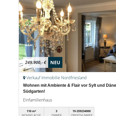
NEU
249.900,- €
Verkauf Immobilie Nordfriesland
Wohnen mit Ambiente & Flair vor Sylt und Däne
Südgarten!
Einfamilienhaus
110 m²
3
19-259234000
WOHNFLÄCHE
ZIMMER
OBJEKTNUMMER