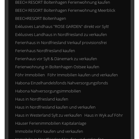
BEECH RESORT Boltenhagen Ferienwohnung kaufen
BEECH RESORT Boltenhagen Ferienwohnung Meerblick
BEECHRESORT Boltenhagen
Exklusives Landhaus "ROSE GARDEN" direkt vor Sylt!
Exklusives Landhaus in Nordfriesland zu verkaufen
Ferienhaus in Nordfriesland Verkauf provisionsfrei
Ferienhaus Nordfriesland kaufen
Ferienhaus vor Sylt & Dänemark zu verkaufen
Ferienwohnung in Boltenhagen Ostsee kaufen
Föhr Immobilien
Föhr Immobilien kaufen und verkaufen
Habona Einzelhandelsfonds Nahversorgungsfonds
Habona Nahversorgungsimmobilien
Haus in Nordfriesland kaufen
Haus in Nordfriesland kaufen und verkaufen
Haus in Westerland Sylt zu verkaufen
Haus in Wyk auf Föhr
Häuser Ferienimmobilien Kapitalanlage
Immobilie Föhr kaufen und verkaufen