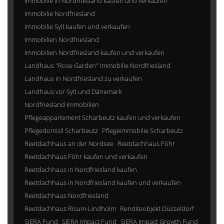
Immobilie in Nordfriesland kaufen und verkaufen
Immobilie Nordfriesland
Immobilie Sylt kaufen und verkaufen
Immobilien Nordfriesland
Immobilien Nordfriesland kaufen und verkaufen
Landhaus "Rose Garden" Immobilie Nordfriesland
Landhaus in Nordfriesland zu verkaufen
Landhaus vor Sylt und Dänemark
Nordfriesland Immobilien
Pflegeappartement Scharbeutz kaufen und verkaufen
Pflegedomizil Scharbeutz
Pflegeimmobilie Scharbeutz
Reetdachhaus an der Nordsee
Reetdachhaus Föhr
Reetdachhaus Föhr kaufen und verkaufen
Reetdachhaus in Nordfriesland kaufen
Reetdachhaus in Nordfriesland kaufen und verkaufen
Reetdachhaus Nordfriesland
Reetdachhaus Risum-Lindholm
Renditeobjekt Düsseldorf
SIERA Fund
SIERA Impact Fund
SIERA Impact Growth Fund