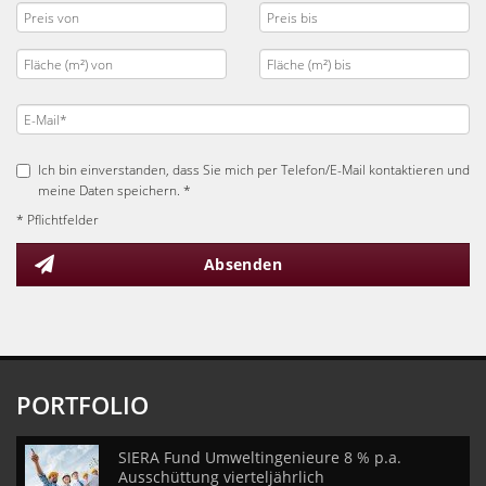
Ich bin einverstanden, dass Sie mich per Telefon/E-Mail kontaktieren und
meine Daten speichern. *
* Pflichtfelder
Absenden
PORTFOLIO
SIERA Fund Umweltingenieure 8 % p.a.
Ausschüttung vierteljährlich