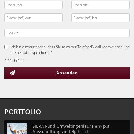
Ich bin einverstanden, dass Sie mich per Telefon/E-Mail kontaktieren und
meine Daten speichern. *
* Pflichtfelder
Absenden
PORTFOLIO
SIERA Fund Umweltingenieure 8 % p.a.
Ausschüttung vierteljährlich